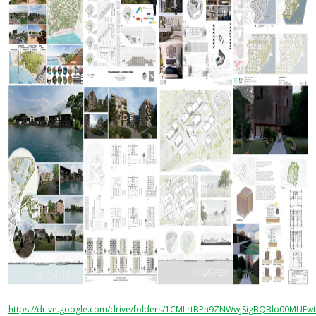
https://drive.google.com/drive/folders/1CMLrtBPh9ZNWwJSigBQBlo00MUFwt