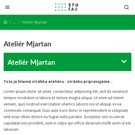
Prejsť na obsah
...
Ateliér Mjartan
Ateliér Mjartan
Ateliér Mjartan
Toto je hlavná strábka ateliéru - stránku pripravujeme...
Lorem ipsum dolor sit amet, consectetur adipiscing elit, sed do eiusmod
tempor incididunt ut labore et dolore magna aliqua. Ut enim ad minim
veniam, quis nostrud exercitation ullamco laboris nisi ut aliquip ex ea
commodo consequat. Duis aute irure dolor in reprehenderit in voluptate
velit esse cillum dolore eu fugiat nulla pariatur. Excepteur sint occaecat
cupidatat non proident, sunt in culpa qui officia deserunt mollit anim id est
laborum.