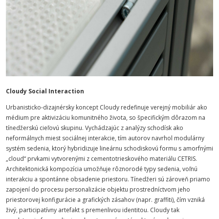
Cloudy Social Interaction
Urbanisticko-dizajnérsky koncept Cloudy redefinuje verejný mobiliár ako
médium pre aktivizáciu komunitného života, so špecifickým dôrazom na
tínedžerskú cieľovú skupinu. Vychádzajúc z analýzy schodísk ako
neformálnych miest sociálnej interakcie, tím autorov navrhol modulárny
systém sedenia, ktorý hybridizuje lineárnu schodiskovú formu s amorfnými
„cloud“ prvkami vytvorenými z cementotrieskového materiálu CETRIS.
Architektonická kompozícia umožňuje rôznorodé typy sedenia, voľnú
interakciu a spontánne obsadenie priestoru. Tínedžeri sú zároveň priamo
zapojení do procesu personalizácie objektu prostredníctvom jeho
priestorovej konfigurácie a grafických zásahov (napr. graffiti), čím vzniká
živý, participatívny artefakt s premenlivou identitou. Cloudy tak