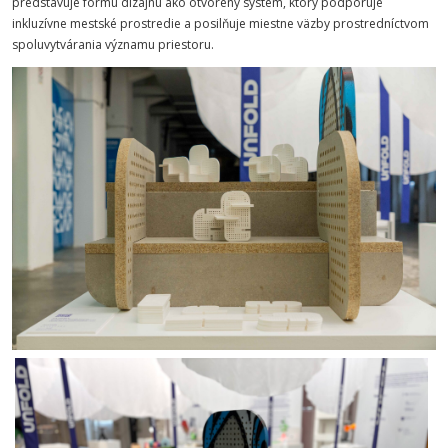
predstavuje formu dizajnu ako otvorený systém, ktorý podporuje
inkluzívne mestské prostredie a posilňuje miestne väzby prostredníctvom
spoluvytvárania významu priestoru.