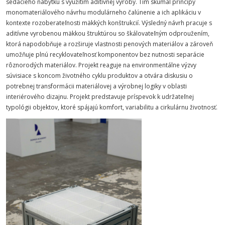
sedacieho nábytku s využitím aditívnej výroby.
Tím
skúmal princípy
monomateriálového návrhu modulárneho čalúnenie a ich aplikáciu v
kontexte rozoberateľnosti mäkkých konštrukcií. Výsledný návrh pracuje s
aditívne vyrobenou mäkkou štruktúrou so škálovateľným odproužením,
ktorá napodobňuje a rozširuje vlastnosti penových materiálov a zároveň
umožňuje plnú recyklovateľnosť komponentov bez nutnosti separácie
rôznorodých materiálov. Projekt reaguje na environmentálne výzvy
súvisiace s koncom životného cyklu produktov a otvára diskusiu o
potrebnej transformácii materiálovej a výrobnej logiky v oblasti
interiérového dizajnu. Projekt predstavuje príspevok k udržateľnej
typológii objektov, ktoré spájajú komfort, variabilitu a cirkulárnu životnosť.