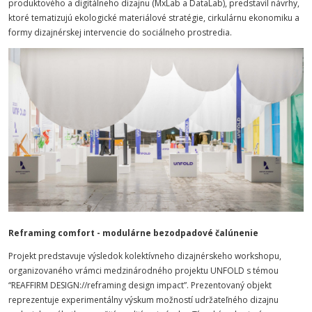
produktového a digitálneho dizajnu (MxLab a DataLab), predstavil návrhy,
ktoré tematizujú ekologické materiálové stratégie, cirkulárnu ekonomiku a
formy dizajnérskej intervencie do sociálneho prostredia.
Reframing comfort - modulárne bezodpadové čalúnenie
Projekt predstavuje výsledok kolektívneho dizajnérskeho workshopu,
organizovaného vrámci medzinárodného projektu UNFOLD
s témou
“REAFFIRM DESIGN://reframing design impact”. Prezentovaný objekt
reprezentuje experimentálny výskum možností udržateľného dizajnu