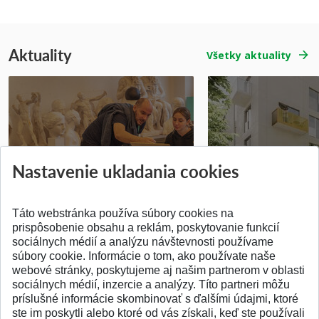
Aktuality
Všetky aktuality
Prípravné kurzy
Študentská súťa
Nastavenie ukladania cookies
Pridané 14.07.2026
Pridané 03.07.2026
Táto webstránka používa súbory cookies na
prispôsobenie obsahu a reklám, poskytovanie funkcií
sociálnych médií a analýzu návštevnosti používame
súbory cookie. Informácie o tom, ako používate naše
webové stránky, poskytujeme aj našim partnerom v oblasti
SPÄŤ NA VRCH
sociálnych médií, inzercie a analýzy. Títo partneri môžu
príslušné informácie skombinovať s ďalšími údajmi, ktoré
ste im poskytli alebo ktoré od vás získali, keď ste používali