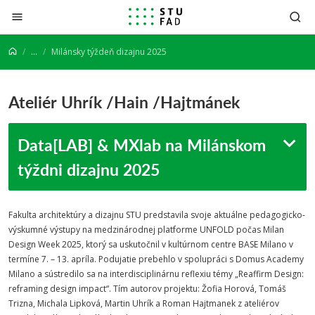
Prejsť na obsah
...
Milánsky týždeň dizajnu 2025
Ateliér Uhrík /Hain /Hajtmánek
Data[LAB] & MXlab na Milánskom
týždni dizajnu 2025
Fakulta architektúry a dizajnu STU predstavila svoje aktuálne pedagogicko-
výskumné výstupy na medzinárodnej platforme UNFOLD počas Milan
Design Week 2025, ktorý sa uskutočnil v kultúrnom centre BASE Milano v
termíne 7. – 13. apríla. Podujatie prebehlo v spolupráci s Domus Academy
Milano a sústredilo sa na interdisciplinárnu reflexiu témy „Reaffirm Design:
reframing design impact“. Tím autorov projektu: Žofia Horová, Tomáš
Trizna, Michala Lipková, Martin Uhrík a Roman Hajtmanek z ateliérov