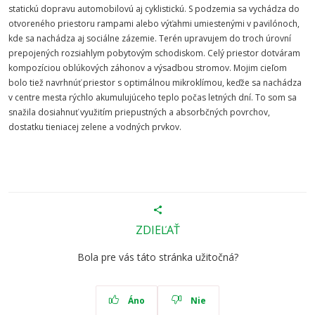
statickú dopravu automobilovú aj cyklistickú. S podzemia sa vychádza do
otvoreného priestoru rampami alebo výťahmi umiestenými v pavilónoch,
kde sa nachádza aj sociálne zázemie. Terén upravujem do troch úrovní
prepojených rozsiahlym pobytovým schodiskom. Celý priestor dotváram
kompozíciou oblúkových záhonov a výsadbou stromov. Mojim cieľom
bolo tiež navrhnúť priestor s optimálnou mikroklímou, keďže sa nachádza
v centre mesta rýchlo akumulujúceho teplo počas letných dní. To som sa
snažila dosiahnuť využitím priepustných a absorbčných povrchov,
dostatku tieniacej zelene a vodných prvkov.
ZDIEĽAŤ
Bola pre vás táto stránka užitočná?
Áno
Nie