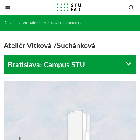
Prejsť na obsah
...
Virtuálne leto 2020/21: Hranice (2)
Ateliér Vitková /Suchánková
Bratislava: Campus STU