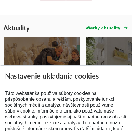
Aktuality
Všetky aktuality
Prípravné kurzy
Študentská súťa
Nastavenie ukladania cookies
Pridané 14.07.2026
Pridané 03.07.2026
Táto webstránka používa súbory cookies na
prispôsobenie obsahu a reklám, poskytovanie funkcií
sociálnych médií a analýzu návštevnosti používame
súbory cookie. Informácie o tom, ako používate naše
webové stránky, poskytujeme aj našim partnerom v oblasti
SPÄŤ NA VRCH
sociálnych médií, inzercie a analýzy. Títo partneri môžu
príslušné informácie skombinovať s ďalšími údajmi, ktoré