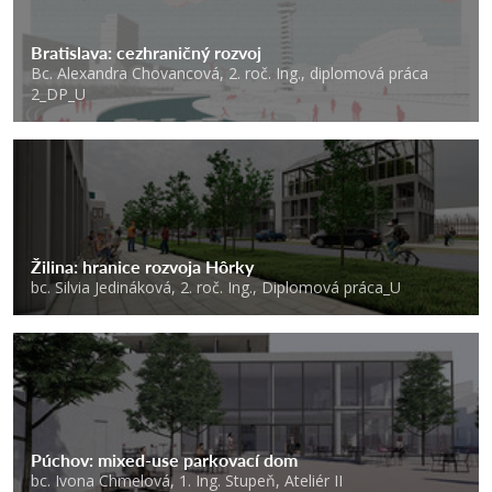
Bratislava: cezhraničný rozvoj
Bc. Alexandra Chovancová, 2. roč. Ing., diplomová práca
2_DP_U
Žilina: hranice rozvoja Hôrky
bc. Silvia Jedináková, 2. roč. Ing., Diplomová práca_U
Púchov: mixed-use parkovací dom
bc. Ivona Chmelová, 1. Ing. Stupeň, Ateliér II