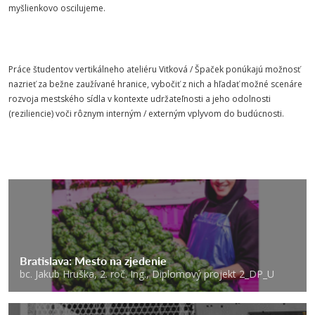
myšlienkovo oscilujeme.
Práce študentov vertikálneho ateliéru Vitková / Špaček ponúkajú možnosť
nazrieť za bežne zaužívané hranice, vybočiť z nich a hľadať možné scenáre
rozvoja mestského sídla v kontexte udržateľnosti a jeho odolnosti
(reziliencie) voči rôznym interným / externým vplyvom do budúcnosti.
Bratislava: Mesto na zjedenie
bc. Jakub Hruška, 2. roč. Ing., Diplomový projekt 2_DP_U