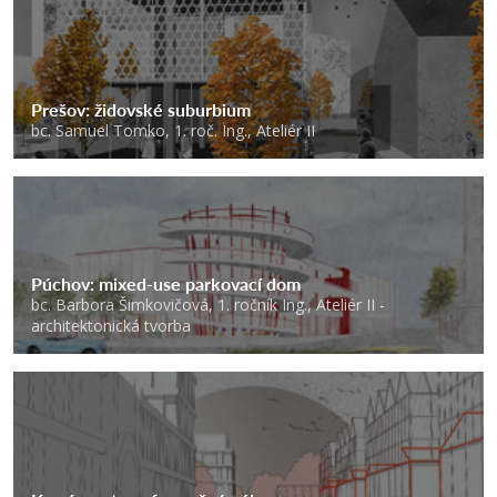
Prešov: židovské suburbium
bc. Samuel Tomko, 1. roč. Ing., Ateliér II
Púchov: mixed-use parkovací dom
bc. Barbora Šimkovičová, 1. ročník Ing., Ateliér II -
architektonická tvorba