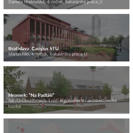
Daniela Hrabovská, 4. ročník, bakalárska práca_U
Bratislava: Campus STU
Martin Filo, 4. ročník, Bakalárska práca_U
Hronsek: “Na Padláši”
Nikola Chriašteľová, 1.roč. Ing, Ateliér II - architektonická
tvorba