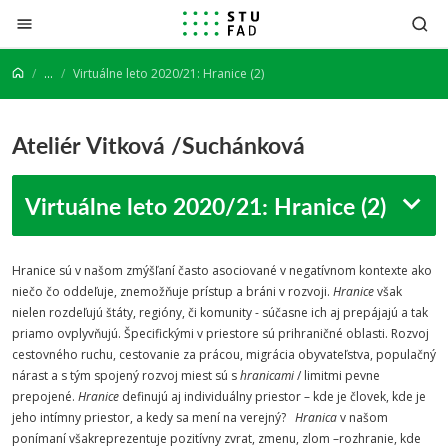
Prejsť na obsah
...
Virtuálne leto 2020/21: Hranice (2)
Ateliér Vitková /Suchánková
Virtuálne leto 2020/21: Hranice (2)
Hranice sú v našom zmýšľaní často asociované v negatívnom kontexte ako
niečo čo oddeľuje, znemožňuje prístup a bráni v rozvoji.
Hranice
však
nielen rozdeľujú štáty, regióny, či komunity - súčasne ich aj prepájajú a tak
priamo ovplyvňujú. Špecifickými v priestore sú prihraničné oblasti. Rozvoj
cestovného ruchu, cestovanie za prácou, migrácia obyvateľstva, populačný
nárast a s tým spojený rozvoj miest sú s
hranicami
/ limitmi pevne
prepojené.
Hranice
definujú aj individuálny priestor – kde je človek, kde je
jeho intímny priestor, a kedy sa mení na verejný?
Hranica
v našom
ponímaní všakreprezentuje pozitívny zvrat, zmenu, zlom –rozhranie, kde