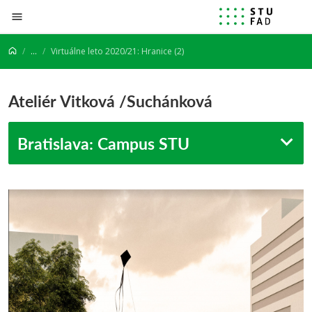
Prejsť na obsah
...
Virtuálne leto 2020/21: Hranice (2)
Ateliér Vitková /Suchánková
Bratislava: Campus STU