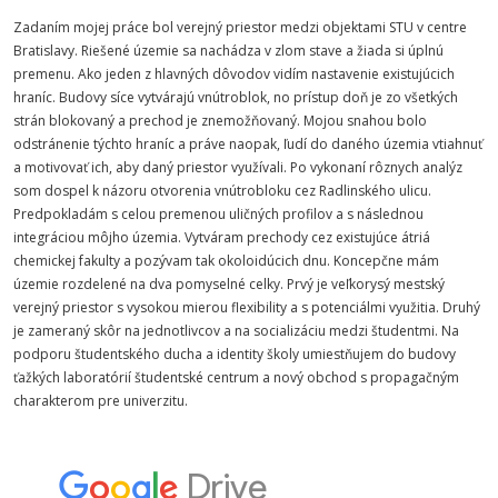
Zadaním mojej práce bol verejný priestor medzi objektami STU v centre
Bratislavy. Riešené územie sa nachádza v zlom stave a žiada si úplnú
premenu. Ako jeden z hlavných dôvodov vidím nastavenie existujúcich
hraníc. Budovy síce vytvárajú vnútroblok, no prístup doň je zo všetkých
strán blokovaný a prechod je znemožňovaný. Mojou snahou bolo
odstránenie týchto hraníc a práve naopak, ľudí do daného územia vtiahnuť
a motivovať ich, aby daný priestor využívali. Po vykonaní rôznych analýz
som dospel k názoru otvorenia vnútrobloku cez Radlinského ulicu.
Predpokladám s celou premenou uličných profilov a s následnou
integráciou môjho územia. Vytváram prechody cez existujúce átriá
chemickej fakulty a pozývam tak okoloidúcich dnu. Koncepčne mám
územie rozdelené na dva pomyselné celky. Prvý je veľkorysý mestský
verejný priestor s vysokou mierou flexibility a s potenciálmi využitia. Druhý
je zameraný skôr na jednotlivcov a na socializáciu medzi študentmi. Na
podporu študentského ducha a identity školy umiestňujem do budovy
ťažkých laboratórií študentské centrum a nový obchod s propagačným
charakterom pre univerzitu.