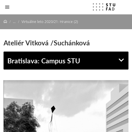
Prejsť na obsah
...
Virtuálne leto 2020/21: Hranice (2)
Ateliér Vitková /Suchánková
Bratislava: Campus STU