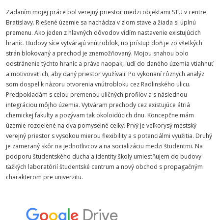
Zadaním mojej práce bol verejný priestor medzi objektami STU v centre
Bratislavy. Riešené územie sa nachádza v zlom stave a žiada si úplnú
premenu. Ako jeden z hlavných dôvodov vidím nastavenie existujúcich
hraníc. Budovy síce vytvárajú vnútroblok, no prístup doň je zo všetkých
strán blokovaný a prechod je znemožňovaný. Mojou snahou bolo
odstránenie týchto hraníc a práve naopak, ľudí do daného územia vtiahnuť
a motivovať ich, aby daný priestor využívali. Po vykonaní rôznych analýz
som dospel k názoru otvorenia vnútrobloku cez Radlinského ulicu.
Predpokladám s celou premenou uličných profilov a s následnou
integráciou môjho územia. Vytváram prechody cez existujúce átriá
chemickej fakulty a pozývam tak okoloidúcich dnu. Koncepčne mám
územie rozdelené na dva pomyselné celky. Prvý je veľkorysý mestský
verejný priestor s vysokou mierou flexibility a s potenciálmi využitia. Druhý
je zameraný skôr na jednotlivcov a na socializáciu medzi študentmi. Na
podporu študentského ducha a identity školy umiestňujem do budovy
ťažkých laboratórií študentské centrum a nový obchod s propagačným
charakterom pre univerzitu.