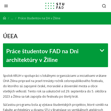
Prejsť na obsah
...
Práce študentov na DA v Žiline
ÚEEA
Práce študentov FAD na Dni
architektúry v Žiline
Spolok KRUH v spolupráci s lokálnymi organizáciami a iniciatívami vrátane
ÚHA Žilina pripravil na jeseň trinásty ročník celorepublikového festivalu,
do ktorého sú zapojené české, moravské a slovenské mesta a obce
všetkých veľkostí. Tento rok sa uskutočnil od 29. septembra do 5. októbra
2023 a Žilina sa tak zapojila do festivalu po štvrtý krát.
Súčasťou programu bola aj výstava študentských projektov, ktoré vznikli na
Fakulte architektúry a dizajnu STU v Bratislave vo vertikálnych ateliéroch