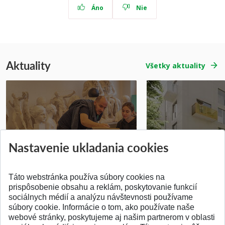
Áno
Nie
Aktuality
Všetky aktuality
Prípravné kurzy
Študentská súťa
Nastavenie ukladania cookies
Pridané 14.07.2026
Pridané 03.07.2026
Táto webstránka používa súbory cookies na
prispôsobenie obsahu a reklám, poskytovanie funkcií
sociálnych médií a analýzu návštevnosti používame
súbory cookie. Informácie o tom, ako používate naše
webové stránky, poskytujeme aj našim partnerom v oblasti
SPÄŤ NA VRCH