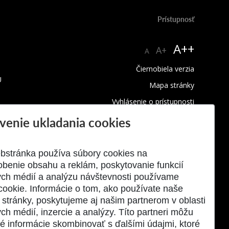
Prístupnosť
A++
A+
A
Čiernobiela verzia
U
Mapa stránky
Vyhlásenie o prístupnosti
Upozornenie na chybu
venie ukladania cookies
Podmienky ochrany súkromia
Využívanie cookies
bstránka používa súbory cookies na
obenie obsahu a reklám, poskytovanie funkcií
ych médií a analýzu návštevnosti používame
cookie. Informácie o tom, ako používate naše
stránky, poskytujeme aj našim partnerom v oblasti
ch médií, inzercie a analýzy. Títo partneri môžu
né informácie skombinovať s ďalšími údajmi, ktoré