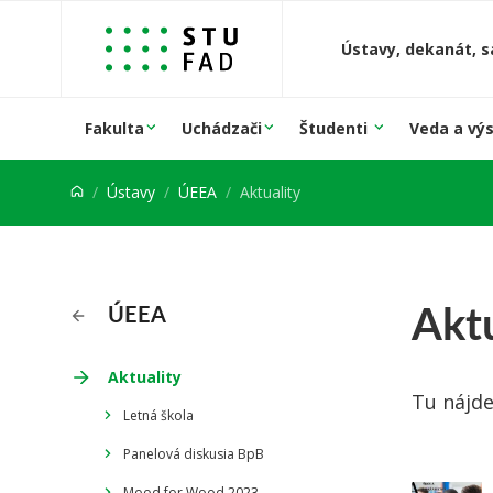
Prejsť na obsah
Ústavy, dekanát, s
Fakulta
Uchádzači
Študenti
Veda a vý
Ústavy
ÚEEA
Aktuality
Aktu
ÚEEA
Aktuality
Tu nájde
Letná škola
Panelová diskusia BpB
Mood for Wood 2023