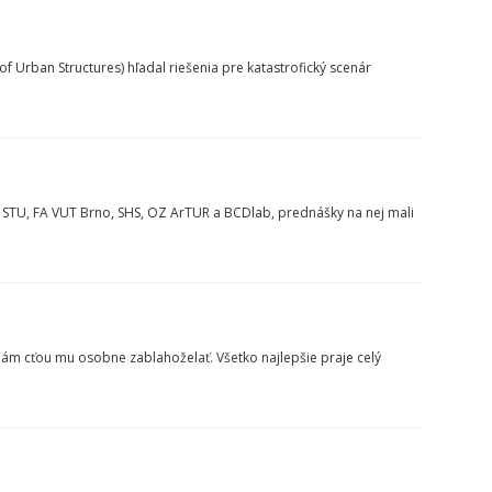
Urban Structures) hľadal riešenia pre katastrofický scenár
D STU, FA VUT Brno, SHS, OZ ArTUR a BCDlab, prednášky na nej mali
 nám cťou mu osobne zablahoželať. Všetko najlepšie praje celý