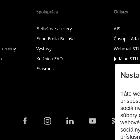
Spolupráca
Odkazy
Bellušove ateliéry
AIS
Fond Emila Belluša
Časopis Alfa
 termíny
Výstavy
Webmail ST
ka
Knižnica FAD
Jedálne STU
Erasmus
Nasta
Táto we
prispôs
sociáln
súbory 
webové 
sociálny
prísluš