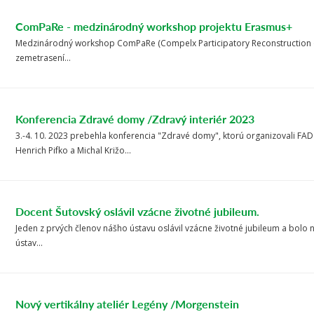
ComPaRe - medzinárodný workshop projektu Erasmus+
Medzinárodný workshop ComPaRe (Compelx Participatory Reconstruction of 
zemetrasení...
Konferencia Zdravé domy /Zdravý interiér 2023
3.-4. 10. 2023 prebehla konferencia "Zdravé domy", ktorú organizovali FA
Henrich Pifko a Michal Križo...
Docent Šutovský oslávil vzácne životné jubileum.
Jeden z prvých členov nášho ústavu oslávil vzácne životné jubileum a bolo
ústav...
Nový vertikálny ateliér Legény /Morgenstein