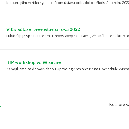
K doterajším vertikálnym ateliérom ústavu pribudol od školského roku 2022/
Víťaz súťaže Drevostavba roka 2022
Lukáš Šíp je spoluautorom "Drevostavby na Orave", víťazného projektu v t
BIP workshop vo Wismare
Zapojili sme sa do workshopu Upcycling Architecture na Hochschule Wismar
Bola pre v
Ť