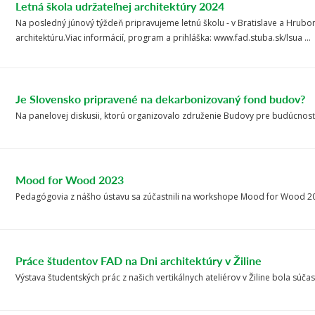
Letná škola udržateľnej architektúry 2024
Na posledný júnový týždeň pripravujeme letnú školu - v Bratislave a Hrub
architektúru.Viac informácií, program a prihláška: www.fad.stuba.sk/lsua ...
Je Slovensko pripravené na dekarbonizovaný fond budov?
Na panelovej diskusii, ktorú organizovalo združenie Budovy pre budúcnosť, 
Mood for Wood 2023
Pedagógovia z nášho ústavu sa zúčastnili na workshope Mood for Wood 20
Práce študentov FAD na Dni architektúry v Žiline
Výstava študentských prác z našich vertikálnych ateliérov v Žiline bola sú