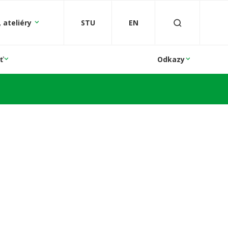
 ateliéry
STU
EN
ť
Odkazy