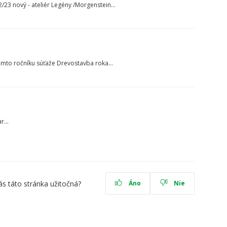
23 nový - ateliér Legény /Morgenstein...
omto ročníku súťaže Drevostavba roka...
...
ás táto stránka užitočná?
Áno
Nie