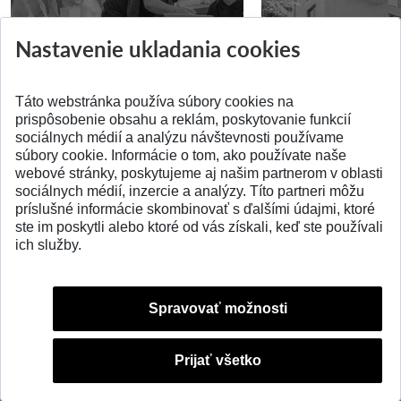
Prípravné kurzy
Študentská súťa
Nastavenie ukladania cookies
Pridané 14.07.2026
Pridané 03.07.2026
Táto webstránka používa súbory cookies na
prispôsobenie obsahu a reklám, poskytovanie funkcií
sociálnych médií a analýzu návštevnosti používame
súbory cookie. Informácie o tom, ako používate naše
webové stránky, poskytujeme aj našim partnerom v oblasti
SPÄŤ NA VRCH
sociálnych médií, inzercie a analýzy. Títo partneri môžu
príslušné informácie skombinovať s ďalšími údajmi, ktoré
ste im poskytli alebo ktoré od vás získali, keď ste používali
ich služby.
Spravovať možnosti
Prijať všetko
© 2026 Slovenská technická univerzita