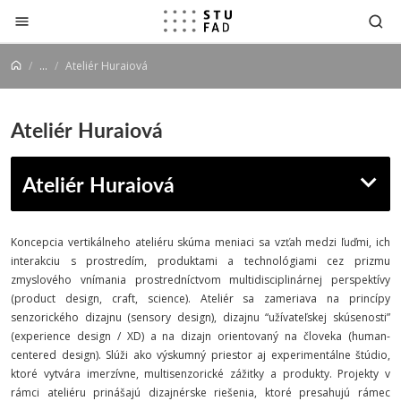
Prejsť na obsah
...
Ateliér Huraiová
Ateliér Huraiová
Ateliér Huraiová
Koncepcia vertikálneho ateliéru skúma meniaci sa vzťah medzi ľuďmi, ich
interakciu s prostredím, produktami a technológiami cez prizmu
zmyslového vnímania prostredníctvom multidisciplinárnej perspektívy
(product design, craft, science). Ateliér sa zameriava na princípy
senzorického dizajnu (sensory design), dizajnu “užívateľskej skúsenosti”
(experience design / XD) a na dizajn orientovaný na človeka (human-
centered design). Slúži ako výskumný priestor aj experimentálne štúdio,
ktoré vytvára imerzívne, multisenzorické zážitky a produkty. Projekty v
rámci ateliéru prinášajú dizajnérske riešenia, ktoré presahujú rámec