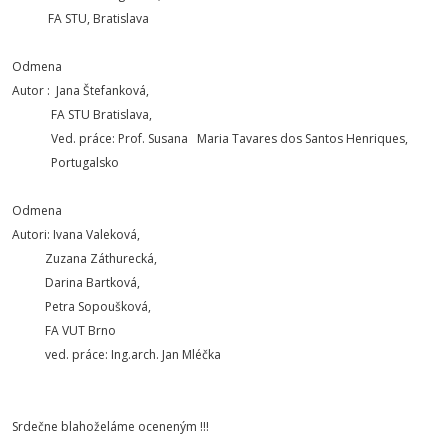
FA STU, Bratislava
Odmena
Autor : Jana Štefanková,
FA STU Bratislava,
Ved. práce: Prof. Susana Maria Tavares dos Santos Henriques,
Portugalsko
Odmena
Autori: Ivana Valeková,
Zuzana Záthurecká,
Darina Bartková,
Petra Sopoušková,
FA VUT Brno
ved. práce: Ing.arch. Jan Mléčka
Srdečne blahoželáme oceneným !!!