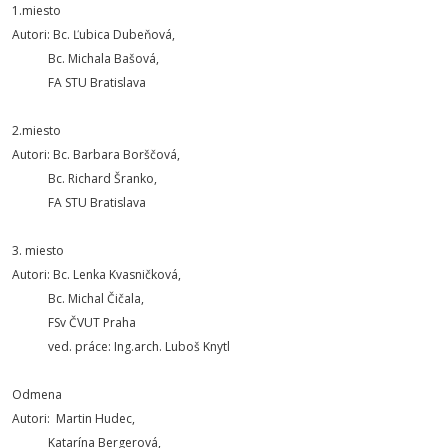
1.miesto
Autori: Bc. Ľubica Dubeňová,
Bc. Michala Bašová,
FA STU Bratislava
2.miesto
Autori: Bc. Barbara Borščová,
Bc. Richard Šranko,
FA STU Bratislava
3. miesto
Autori: Bc. Lenka Kvasničková,
Bc. Michal Čičala,
FSv ČVUT Praha
ved. práce: Ing.arch. Luboš Knytl
Odmena
Autori: Martin Hudec,
Katarína Bergerová,