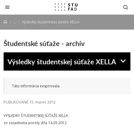
Prejsť na obsah
...
Výsledky študentskej súťaže XELLA
Študentské súťaže - archív
Výsledky študentskej súťaže XELLA
Táto informácia exspirovala.
PUBLIKOVANÉ 15. marec 2012
VÝSLEDKY ŠTUDENTSKEJ SÚŤAŽE XELLA
zo zasadnutia poroty dňa 14.03.2012