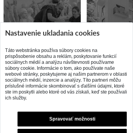
Prípravné kurzy
Študentská súťa
Nastavenie ukladania cookies
Pridané 14.07.2026
Pridané 03.07.2026
Táto webstránka používa súbory cookies na
prispôsobenie obsahu a reklám, poskytovanie funkcií
sociálnych médií a analýzu návštevnosti používame
súbory cookie. Informácie o tom, ako používate naše
webové stránky, poskytujeme aj našim partnerom v oblasti
SPÄŤ NA VRCH
sociálnych médií, inzercie a analýzy. Títo partneri môžu
príslušné informácie skombinovať s ďalšími údajmi, ktoré
ste im poskytli alebo ktoré od vás získali, keď ste používali
ich služby.
Spravovať možnosti