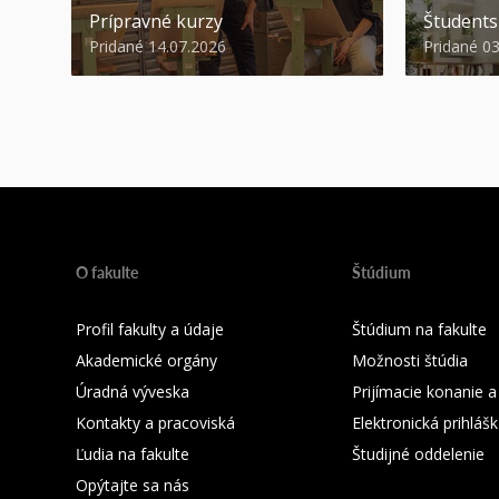
Prípravné kurzy
Študent
Pridané 14.07.2026
Pridané 0
O fakulte
Štúdium
Profil fakulty a údaje
Štúdium na fakulte
Akademické orgány
Možnosti štúdia
Úradná výveska
Prijímacie konanie a
Kontakty a pracoviská
Elektronická prihláš
Ľudia na fakulte
Študijné oddelenie
Opýtajte sa nás