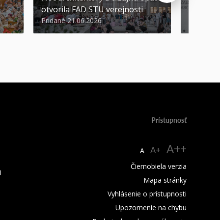
otvorila FAD STU verejnosti
Nikoleta
Pridané 21.06.2026
Pridané 2
Prístupnosť
A++
A+
A
Čiernobiela verzia
U
Mapa stránky
Vyhlásenie o prístupnosti
Upozornenie na chybu