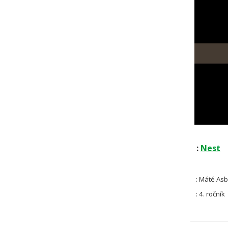
:
Nest
: Máté As
: 4. ročník