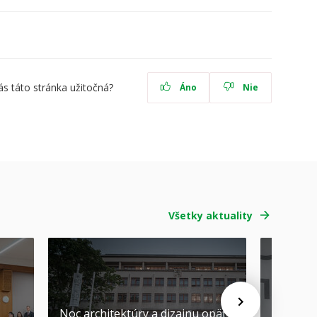
ás táto stránka užitočná?
Áno
Nie
Všetky aktuality
Noc architektúry a dizajnu opäť
Cenu de