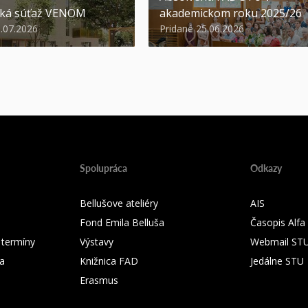
ská súťaž VENOM
akademickom roku 2025/26
3.07.2026
Pridané 25.06.2026
Spolupráca
Odkazy
Bellušove ateliéry
AIS
Fond Emila Belluša
Časopis Alfa
 termíny
Výstavy
Webmail ST
ka
Knižnica FAD
Jedálne STU
Erasmus