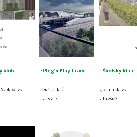
ý klub
:
Plug'n'Play Train
:
Školský klub
a Svobodová
: Dušan Tkáč
: Jana Trnková
: 5. ročník
: 4. ročník