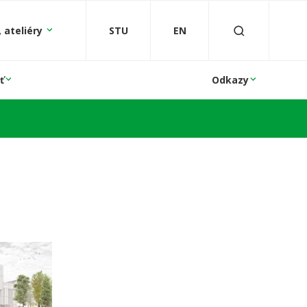
 ateliéry
STU
EN
ť
Odkazy