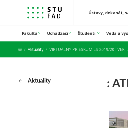
Prejsť na obsah
Ústavy, dekanát, s
Fakulta
Uchádzači
Študenti
Veda a vý
Aktuality
VIRTUÁLNY PRIESKUM LS 2019/20 : VERTIKÁLNE ATELIÉRY
: A
Aktuality