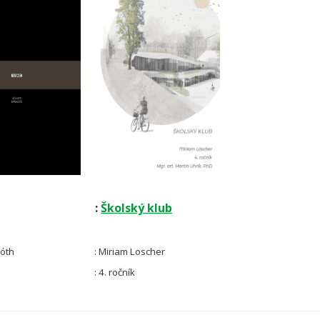
:
Školský klub
bóth
: Miriam Loscher
: 4. ročník