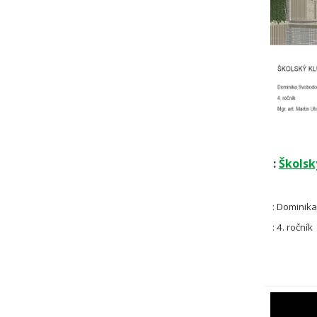
:
Školsk
: Dominik
: 4. ročník