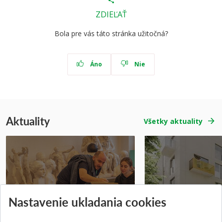
ZDIEĽAŤ
Bola pre vás táto stránka užitočná?
Áno
Nie
Aktuality
Všetky aktuality
Prípravné kurzy
Študentská súťa
Nastavenie ukladania cookies
Pridané 14.07.2026
Pridané 03.07.2026