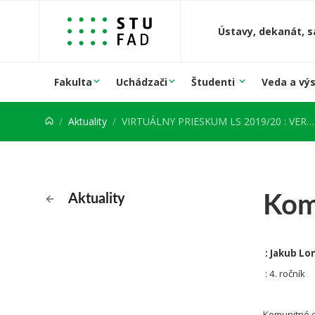
Prejsť na obsah
Ústavy, dekanát, s
Fakulta
Uchádzači
Študenti
Veda a vý
Aktuality
VIRTUÁLNY PRIESKUM LS 2019/20 : VERTIKÁLNE ATELIÉRY
Kom
Aktuality
: Jakub Lo
: 4. ročník
Komunitné c