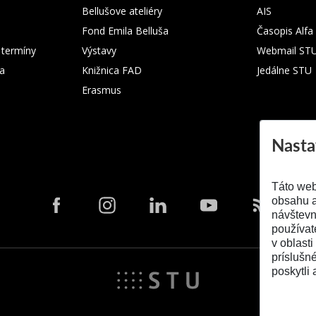
Bellušove ateliéry
AIS
Fond Emila Belluša
Časopis Alfa
 termíny
Výstavy
Webmail ST
ka
Knižnica FAD
Jedálne STU
Erasmus
Nasta
Táto web
obsahu a
návštevn
používat
v oblasti
príslušn
poskytli 