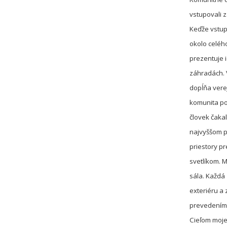
vstupovali 
Keďže vstup
okolo celéh
prezentuje 
záhradách. 
dopĺňa vere
komunita pot
človek čaka
najvyššom p
priestory p
svetlíkom. 
sála. Každá 
exteriéru a
prevedením
Cieľom moje