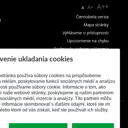
A++
A+
A
Čiernobiela verzia
U
Mapa stránky
Vyhlásenie o prístupnosti
Upozornenie na chybu
Podmienky ochrany súkromia
venie ukladania cookies
Využívanie cookies
stránka používa súbory cookies na prispôsobenie
 reklám, poskytovanie funkcií sociálnych médií a analýzu
osti používame súbory cookie. Informácie o tom, ako
e naše webové stránky, poskytujeme aj našim partnerom
 sociálnych médií, inzercie a analýzy. Títo partneri môžu
é informácie skombinovať s ďalšími údajmi, ktoré ste im
alebo ktoré od vás získali, keď ste používali ich služby.