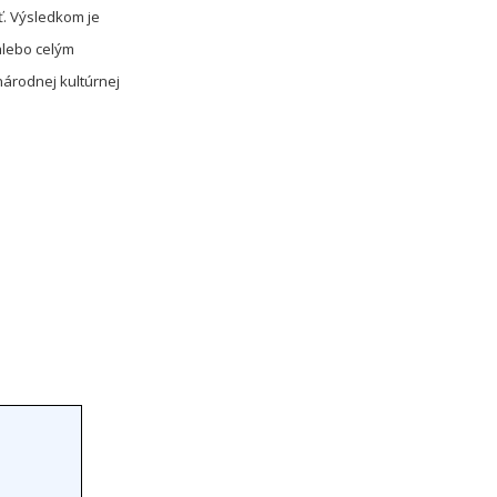
ť. Výsledkom je
alebo celým
árodnej kultúrnej