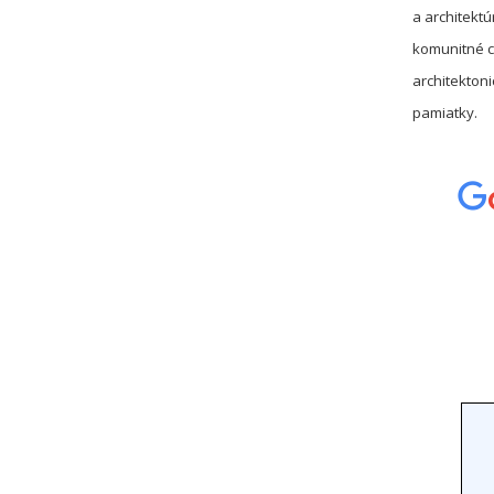
a architekt
komunitné c
architekton
pamiatky.