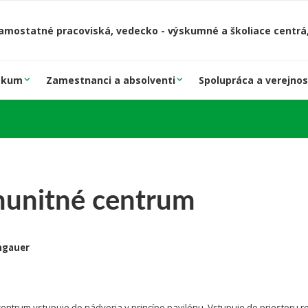
amostatné pracoviská, vedecko - výskumné a školiace centrá,
skum
Zamestnanci a absolventi
Spolupráca a verejnos
unitné centrum
ngauer
entrum vstupuje do nádvoria v princípe pavilónu. Vstupuje do priestoru r