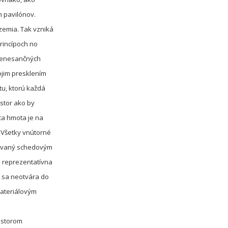
h pavilónov.
zemia. Tak vzniká
rincípoch no
 renesančných
ojim presklením
u, ktorú každá
estor ako by
ca hmota je na
 Všetky vnútorné
ntovaný schedovým
m reprezentatívna
há sa neotvára do
materiálovým
estorom