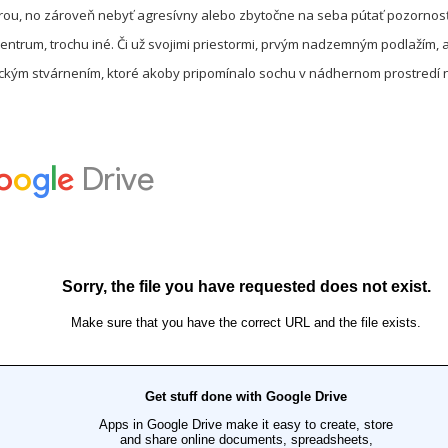
úrou, no zároveň nebyť agresívny alebo zbytočne na seba pútať pozornos
entrum, trochu iné. Či už svojimi priestormi, prvým nadzemným podlažím, 
ickým stvárnením, ktoré akoby pripomínalo sochu v nádhernom prostredí n