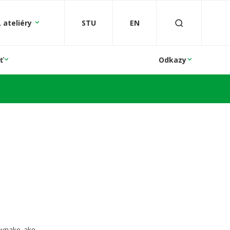
 ateliéry
STU
EN
ť
Odkazy
ovnako, ako