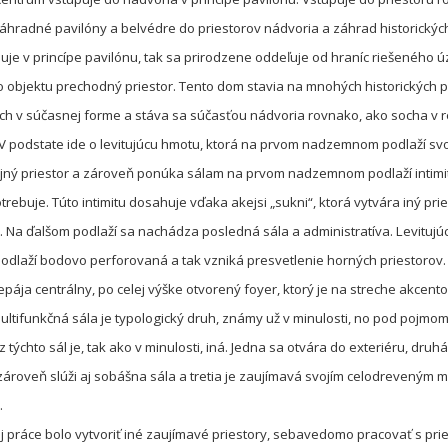
záhradné pavilóny a belvédre do priestorov nádvoria a záhrad historickýc
uje v princípe pavilónu, tak sa prirodzene oddeľuje od hraníc riešeného ú
o objektu prechodný priestor. Tento dom stavia na mnohých historických p
ich v súčasnej forme a stáva sa súčasťou nádvoria rovnako, ako socha v
V podstate ide o levitujúcu hmotu, ktorá na prvom nadzemnom podlaží sv
jný priestor a zároveň ponúka sálam na prvom nadzemnom podlaží intimit
rebuje. Túto intimitu dosahuje vďaka akejsi „sukni“, ktorá vytvára iný pri
l. Na ďalšom podlaží sa nachádza posledná sála a administratíva. Levitujú
odlaží bodovo perforovaná a tak vzniká presvetlenie horných priestorov.
repája centrálny, po celej výške otvorený foyer, ktorý je na streche akce
Multifunkčná sála je typologický druh, známy už v minulosti, no pod pojmo
z týchto sál je, tak ako v minulosti, iná. Jedna sa otvára do exteriéru, dru
 zároveň slúži aj sobášna sála a tretia je zaujímavá svojím celodreveným 
.
j práce bolo vytvoriť iné zaujímavé priestory, sebavedomo pracovať s pri