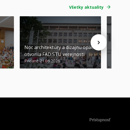
Všetky aktuality
Noc architektúry a dizajnu opäť
Cenu de
otvorila FAD STU verejnosti
Nikoleta
Pridané 21.06.2026
Pridané 2
Prístupnosť