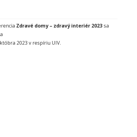
erencia
Zdravé domy – zdravý interiér 2023
sa
la
októbra 2023 v respíriu UIV.