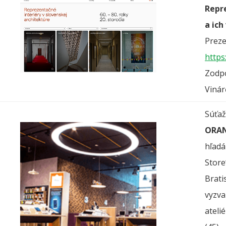
Repre
a ich
Preze
https
Zodpo
Vinár
Súťaž
ORAN
hľadá
Stor
Brati
vyzva
ateli