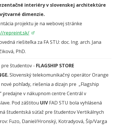
zentačné interiéry v slovenskej architektúre
 výtvarné dimenzie.
ntácia projektu je na webovej stránke
://repreint.sk/
vedná riešiteľka za FA STU: doc. Ing. arch. Jana
čiková, PhD.
 pre študentov -
FLAGSHIP STORE
GE.
Slovenský telekomunikačný operátor Orange
 nové pohľady, riešenia a dizajn pre „Flagship
e“
predajne v nákupnom centre Centrál v
slave. Pod záštitou
UIV
FAD STU bola vyhlásená
ná študentská súťaž pre
študentov Vertikálnych
érov: Fuzo, Daniel/Hronský, Kotradyová, Šíp/Varga