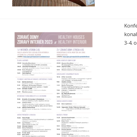
Konf
kona
3-4. 