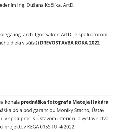
edením Ing. Dušana Kočlíka, ArtD.
olega ing. arch. Igor Salcer, ArtD. je spoluatorom
ného diela v súťaži
DREVOSTAVBA ROKA 2022
 sa konala
prednáška fotografa Mateja Hakára
áška bola pod garanciou Moniky Stacho, Ústav
nu v spolupráci s Ústavom interiéru a výstavníctva
ci projektov KEGA 015STU-4/2022