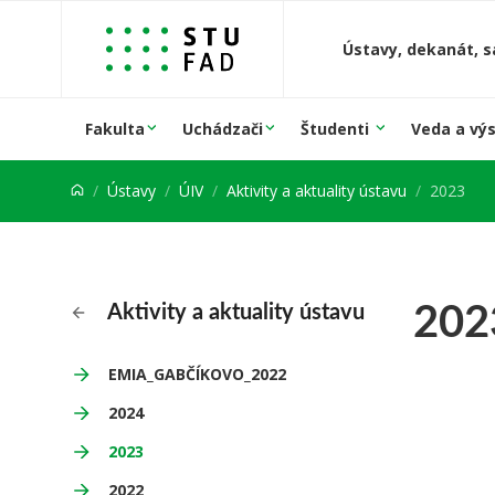
Prejsť na obsah
Ústavy, dekanát, s
Fakulta
Uchádzači
Študenti
Veda a vý
Ústavy
ÚIV
Aktivity a aktuality ústavu
2023
202
Aktivity a aktuality ústavu
EMIA_GABČÍKOVO_2022
2024
2023
2022