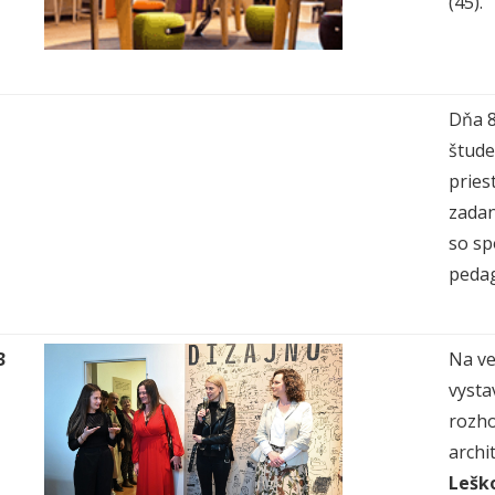
(45).
Dňa 8
štude
pries
zadan
so sp
pedag
3
Na ve
vysta
rozho
archi
Lešk