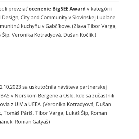
 boli prevziať
ocenenie BigSEE Award
v kategórii
Design, City and Community v Slovinskej Ľubľane
munitnú kuchyňu v Gabčíkove. (Zľava Tibor Varga,
 Šíp, Veronika Kotradyová, Dušan Kočlík.)
22.10.2023 sa uskutočnila návšteva partnerskej
 BAS v Nórskom Bergene a Osle, kde sa zúčastnili
ovia z UIV a UEEA. (Veronika Kotradyová, Dušan
k, Tomáš Páriš, Tibor Varga, Lukáš Šíp, Roman
mánek, Roman Gatyaš)