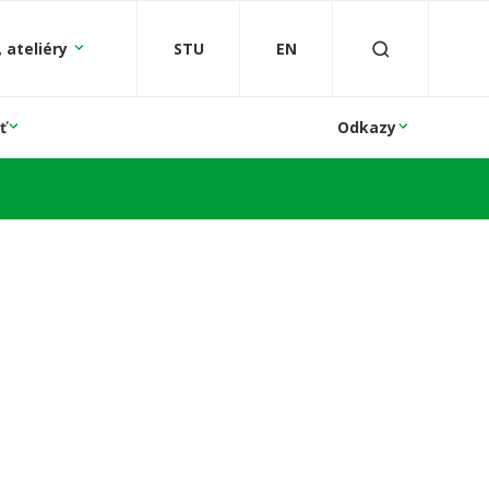
 ateliéry
STU
EN
ť
Odkazy