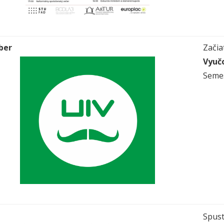
ber
Začia
Vyučo
Semes
Spust