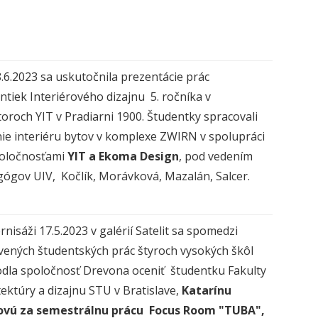
.6.2023 sa uskutočnila prezentácie prác
ntiek Interiérového dizajnu 5. ročníka v
toroch YIT v Pradiarni 1900. Študentky spracovali
ie interiéru bytov v komplexe ZWIRN v spolupráci
oločnosťami
YIT a Ekoma Design
, pod vedením
ógov UIV, Kočlík, Morávková, Mazalán, Salcer.
rnisáži 17.5.2023 v galérií Satelit sa spomedzi
vených študentských prác štyroch vysokých škôl
dla spoločnosť Drevona oceniť študentku Fakulty
tektúry a dizajnu STU v Bratislave,
Katarínu
ovú za semestrálnu prácu Focus Room "TUBA",