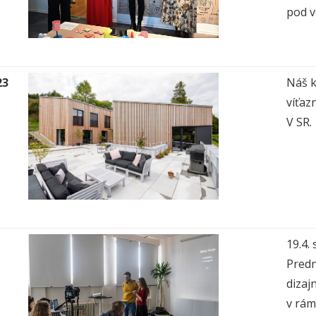
pod v
23
Náš k
víťaz
V SR.
19.4.
Predn
dizaj
v rám