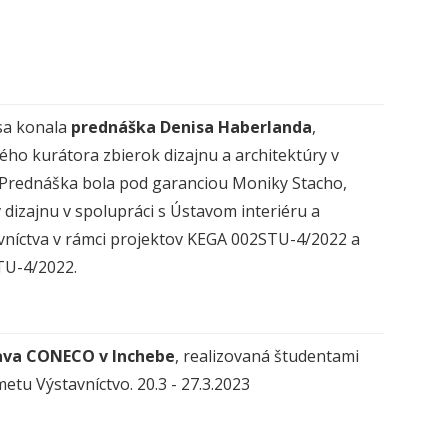
 sa konala
prednáška
Denisa Haberlanda
,
ého kurátora zbierok dizajnu a architektúry v
Prednáška bola pod garanciou Moniky Stacho,
 dizajnu v spolupráci s Ústavom interiéru a
vníctva v rámci projektov KEGA 002STU-4/2022 a
TU-4/2022.
ava CONECO v Inchebe
, realizovaná študentami
etu Výstavníctvo. 20.3 - 27.3.2023