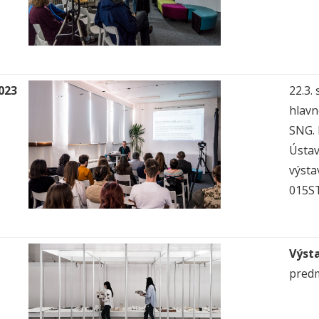
023
22.3.
hlavn
SNG.
Ústav
výsta
015S
Výst
predm