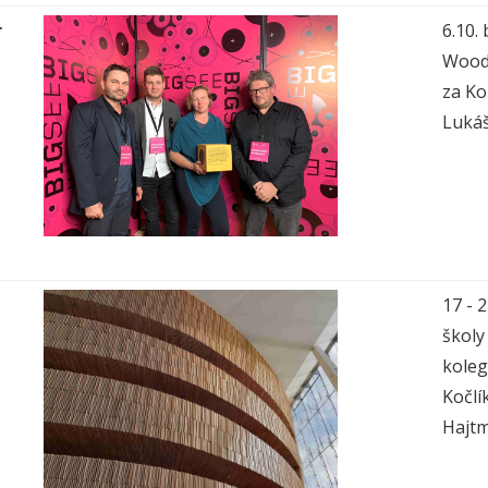
r
6.10.
Wood 
za Ko
Lukáš
17 - 
školy
koleg
Kočlí
Hajt