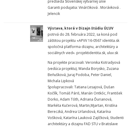
predseda Slovenskej výtvarnej únie
Garanti podujatia: Vinárčiková . Morávková .
Jelencik
Výstava, ktorá v Dizajn štúdiu ÚĽUV
potrvá do 28. februára 2022, sa koná pod
záštitou projektu «APVV 16-0567 identita.sk
spoločná platforma dizajnu, architektúry a
sociálnych vied». projektidentita.sk, uluv.sk
Na projekte pracovali: Veronika Kotradyová
(vedúca projektu), Wanda Borysko, Zuzana
Beňušková, Juraj Podoba, Peter Daniel,
Michala Lipková
Spolupracovali: Tatiana Lesajová, Dušan
Kočlík, Tomáš Páriš, Marián Ontkóc, František
Dorko, Adam Tóth, Adriana Ďurianová,
Markéta Kučerová, Martin,Mjartan, Kristína
Bereczká, Andrea Urlandová, Katarína
Vošková, Katarína Lauková Zajíčková, študenti
architektúry a dizajnu FAD STU v Bratislave