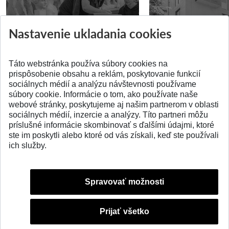
Prípravné kurzy
Študentská súťa
Nastavenie ukladania cookies
Pridané 14.07.2026
Pridané 03.07.2026
Táto webstránka používa súbory cookies na
prispôsobenie obsahu a reklám, poskytovanie funkcií
sociálnych médií a analýzu návštevnosti používame
súbory cookie. Informácie o tom, ako používate naše
webové stránky, poskytujeme aj našim partnerom v oblasti
SPÄŤ NA VRCH
sociálnych médií, inzercie a analýzy. Títo partneri môžu
príslušné informácie skombinovať s ďalšími údajmi, ktoré
ste im poskytli alebo ktoré od vás získali, keď ste používali
ich služby.
Spravovať možnosti
Prijať všetko
© 2026 Slovenská technická univerzita