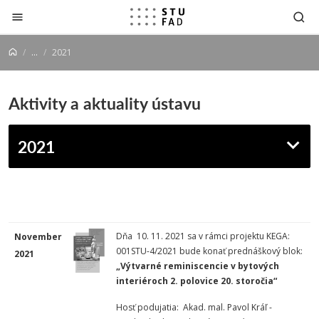
Prejsť na obsah
...
2021
Aktivity a aktuality ústavu
2021
Dňa 10. 11. 2021 sa v rámci projektu KEGA:
November
001STU-4/2021 bude konať prednáškový blok:
2021
„Výtvarné reminiscencie v bytových
interiéroch 2. polovice 20. storočia“
Hosť podujatia: Akad. mal. Pavol Kráľ -