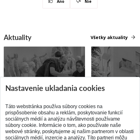
Áno
Nie
Aktuality
Všetky aktuality
Prípravné kurzy
Študentská súťa
Nastavenie ukladania cookies
Pridané 14.07.2026
Pridané 03.07.2026
Táto webstránka používa súbory cookies na
prispôsobenie obsahu a reklám, poskytovanie funkcií
sociálnych médií a analýzu návštevnosti používame
súbory cookie. Informácie o tom, ako používate naše
webové stránky, poskytujeme aj našim partnerom v oblasti
SPÄŤ NA VRCH
sociálnych médií, inzercie a analýzy. Títo partneri môžu