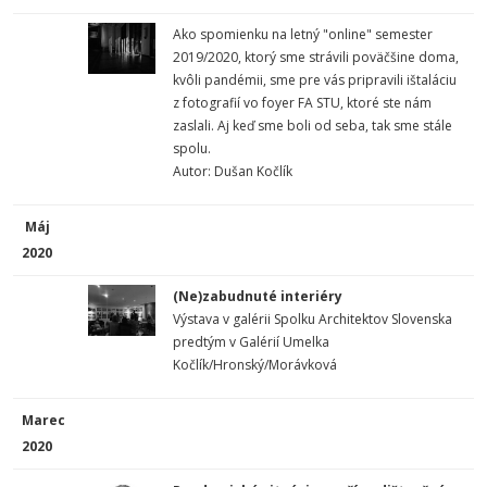
Ako spomienku na letný "online" semester
2019/2020, ktorý sme strávili poväčšine doma,
kvôli pandémii, sme pre vás pripravili ištaláciu
z fotografií vo foyer FA STU, ktoré ste nám
zaslali. Aj keď sme boli od seba, tak sme stále
spolu.
Autor: Dušan Kočlík
Máj
2020
(Ne)zabudnuté interiéry
Výstava v
galérii Spolku Architektov Slovenska
predtým v Galérií Umelka
Kočlík/Hronský/Morávková
Marec
2020