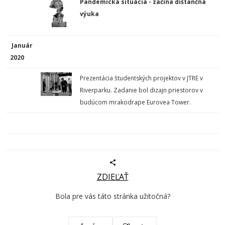
Pandemická situácia - začína dištančná
výuka
Január
2020
Prezentácia študentských projektov v JTRE v
Riverparku. Zadanie bol dizajn priestorov v
budúcom mrakodrape Eurovea Tower.
ZDIEĽAŤ
Bola pre vás táto stránka užitočná?