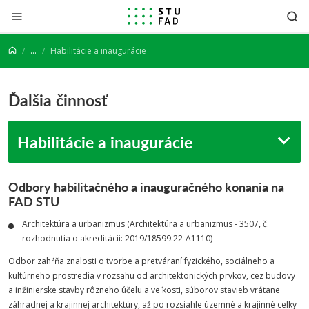
Prejsť na obsah
...
Habilitácie a inaugurácie
Ďalšia činnosť
Habilitácie a inaugurácie
Odbory habilitačného a inauguračného konania na
FAD STU
Architektúra a urbanizmus (Architektúra a urbanizmus - 3507, č.
rozhodnutia o akreditácii: 2019/18599:22-A1110)
Odbor zahŕňa znalosti o tvorbe a pretváraní fyzického, sociálneho a
kultúrneho prostredia v rozsahu od architektonických prvkov, cez budovy
a inžinierske stavby rôzneho účelu a veľkosti, súborov stavieb vrátane
záhradnej a krajinnej architektúry, až po rozsiahle územné a krajinné celky