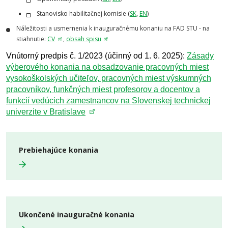
Stanovisko habilitačnej komisie (
SK
,
EN
)
Náležitosti a usmernenia k inauguračnému konaniu na FAD STU - na
stiahnutie:
CV
,
obsah spisu
Vnútorný predpis č. 1/2023 (účinný od 1. 6. 2025):
Zásady
výberového konania na obsadzovanie pracovných miest
vysokoškolských učiteľov, pracovných miest výskumných
pracovníkov, funkčných miest profesorov a docentov a
funkcií vedúcich zamestnancov na Slovenskej technickej
univerzite v Bratislave
Prebiehajúce konania
Ukončené inauguračné konania