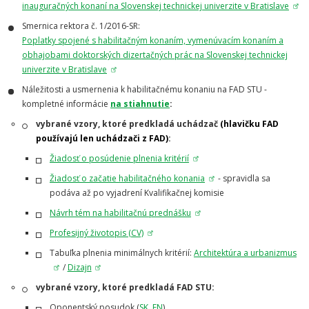
inauguračných konaní na Slovenskej technickej univerzite v Bratislave
Smernica rektora č. 1/2016-SR:
Poplatky spojené s habilitačným konaním, vymenúvacím konaním a
obhajobami doktorských dizertačných prác na Slovenskej technickej
univerzite v Bratislave
Náležitosti a usmernenia k habilitačnému konaniu na FAD STU -
kompletné informácie
na stiahnutie
:
vybrané vzory, ktoré predkladá uchádzač
(hlavičku FAD
používajú len uchádzači z FAD)
:
Žiadosť o posúdenie plnenia kritérií
Žiadosť o začatie habilitačného konania
- spravidla sa
podáva až po vyjadrení Kvalifikačnej komisie
Návrh tém na habilitačnú prednášku
Profesijný životopis (CV)
Tabuľka plnenia minimálnych kritérií:
Architektúra a urbanizmus
/
Dizajn
vybrané vzory, ktoré predkladá FAD STU:
Oponentský posudok (
SK
,
EN
)