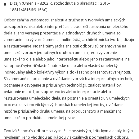
Dizajn (Umenie - 8202, č. rozhodnutia o akreditácii: 2015-
18811/48156:9-15A0)
Odbor zahŕňa vedomosti, znalosti a zručnosti v tvorivých umeleckých
postupoch vzniku alebo interpretácie alebo reštaurovania umeleckého
diela a jeho verejnej prezentácie v jednotlivých druhoch umenia so
zameraním na výtvarné umenie, multimédiá, architektonickú tvorbu, dizajn
a reštaurovanie. Nosné témy jadra znalostí odboru sú orientované na
umeleckú tvorbu v jednotlivých druhoch umenia, teda vytvorenie
umeleckého diela alebo jeho interpretáciu alebo jeho reštaurovanie, na
schopnosť vytvoriť vlastné autorské dielo alebo vlastný umelecký
individuálny alebo kolektívny výkon a dokázať ho prezentovať verejnosti.
Sú zamerané na poznanie a ovládanie tvorivých a interpretačných techník,
poznanie a osvojenie si príslušných technológií, znalosť materiálov,
ovládanie metód, postupov tvorby alebo interpretácie alebo
reštaurovania umeleckého diela, na poznanie a orientáciu v umeleckých
procesoch, v teoretických východiskách umeleckej tvorby, ovládanie
histórie príslušného druhu umenia, na producenstvo a manažment
umeleckého produktu a umeleckej praxe.
Tvorivá činnosť v odbore sa vyznačuje nezávislým, kritickým a analytickým
myslením, jeho vhodnou aplikáciou v aktuálnych podmienkach odboru,