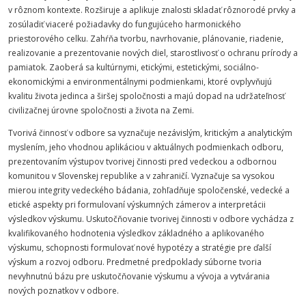
v rôznom kontexte. Rozširuje a aplikuje znalosti skladať rôznorodé prvky a
zosúladiť viaceré požiadavky do fungujúceho harmonického
priestorového celku. Zahŕňa tvorbu, navrhovanie, plánovanie, riadenie,
realizovanie a prezentovanie nových diel, starostlivosť o ochranu prírody a
pamiatok. Zaoberá sa kultúrnymi, etickými, estetickými, sociálno-
ekonomickými a environmentálnymi podmienkami, ktoré ovplyvňujú
kvalitu života jedinca a širšej spoločnosti a majú dopad na udržateľnosť
civilizačnej úrovne spoločnosti a života na Zemi.
Tvorivá činnosť v odbore sa vyznačuje nezávislým, kritickým a analytickým
myslením, jeho vhodnou aplikáciou v aktuálnych podmienkach odboru,
prezentovaním výstupov tvorivej činnosti pred vedeckou a odbornou
komunitou v Slovenskej republike a v zahraničí. Vyznačuje sa vysokou
mierou integrity vedeckého bádania, zohľadňuje spoločenské, vedecké a
etické aspekty pri formulovaní výskumných zámerov a interpretácii
výsledkov výskumu. Uskutočňovanie tvorivej činnosti v odbore vychádza z
kvalifikovaného hodnotenia výsledkov základného a aplikovaného
výskumu, schopnosti formulovať nové hypotézy a stratégie pre ďalší
výskum a rozvoj odboru. Predmetné predpoklady súborne tvoria
nevyhnutnú bázu pre uskutočňovanie výskumu a vývoja a vytvárania
nových poznatkov v odbore.