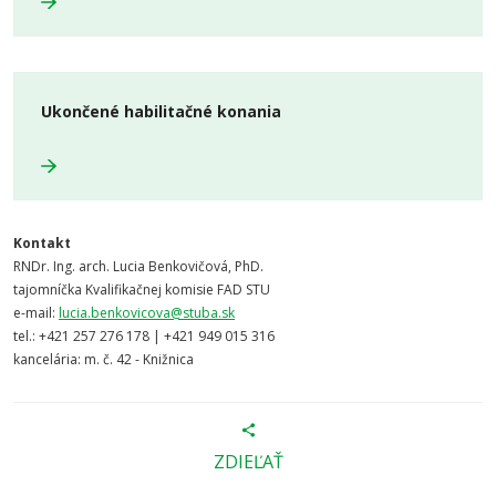
Ukončené habilitačné konania
Kontakt
RNDr. Ing. arch. Lucia Benkovičová, PhD.
tajomníčka Kvalifikačnej komisie FAD STU
e-mail:
lucia.benkovicova@stuba.sk
tel.: +421 257 276 178 | +421 949 015 316
kancelária: m. č. 42 - Knižnica
ZDIEĽAŤ