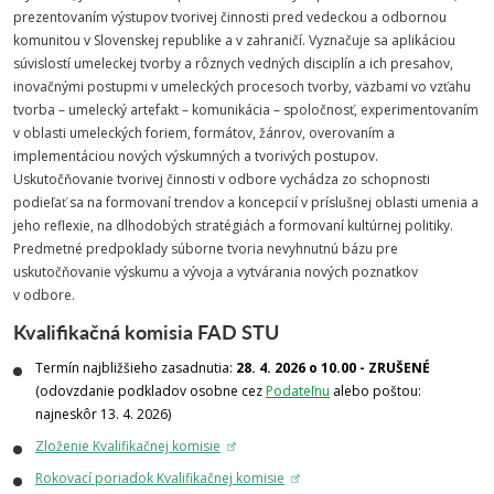
prezentovaním výstupov tvorivej činnosti pred vedeckou a odbornou
komunitou v Slovenskej republike a v zahraničí. Vyznačuje sa aplikáciou
súvislostí umeleckej tvorby a rôznych vedných disciplín a ich presahov,
inovačnými postupmi v umeleckých procesoch tvorby, väzbami vo vzťahu
tvorba – umelecký artefakt – komunikácia – spoločnosť, experimentovaním
v oblasti umeleckých foriem, formátov, žánrov, overovaním a
implementáciou nových výskumných a tvorivých postupov.
Uskutočňovanie tvorivej činnosti v odbore vychádza zo schopnosti
podieľať sa na formovaní trendov a koncepcií v príslušnej oblasti umenia a
jeho reflexie, na dlhodobých stratégiách a formovaní kultúrnej politiky.
Predmetné predpoklady súborne tvoria nevyhnutnú bázu pre
uskutočňovanie výskumu a vývoja a vytvárania nových poznatkov
v odbore.
Kvalifikačná komisia FAD STU
Termín najbližšieho zasadnutia:
28. 4. 2026 o 10.00 - ZRUŠENÉ
(o
dovzdanie podkladov osobne cez
Podateľnu
alebo poštou:
najneskôr 13. 4. 2026)
Zloženie Kvalifikačnej komisie
Rokovací poriadok Kvalifikačnej komisie