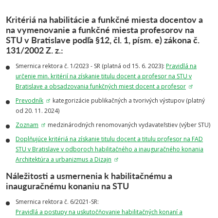
Kritériá na habilitácie a funkčné miesta docentov a
na vymenovanie a funkčné miesta profesorov na
STU v Bratislave podľa §12, čl. 1, písm. e) zákona č.
131/2002 Z. z.:
Smernica rektora č. 1/2023 - SR (platná od 15. 6. 2023):
Pravidlá na
určenie min. kritérií na získanie titulu docent a profesor na STU v
Bratislave a obsadzovania funkčných miest docent a profesor
Prevodník
kategorizácie publikačných a tvorivých výstupov (platný
od 20. 11. 2024)
Zoznam
medzinárodných renomovaných vydavateľstiev (výber STU)
Doplňujúce kritériá na získanie titulu docent a titulu profesor na FAD
STU v Bratislave v odboroch habilitačného a inauguračného konania
Architektúra a urbanizmus a Dizajn
Náležitosti a usmernenia k habilitačnému a
inauguračnému konaniu na STU
Smernica rektora č. 6/2021-SR:
Pravidlá a postupy na uskutočňovanie habilitačných konaní a