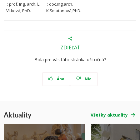
: prof. Ing. arch. Ľ.
: doc.Ing.arch.
Vitková, PhD.
K.Smatanová,PhD.
ZDIEĽAŤ
Bola pre vás táto stránka užitočná?
Áno
Nie
Aktuality
Všetky aktuality