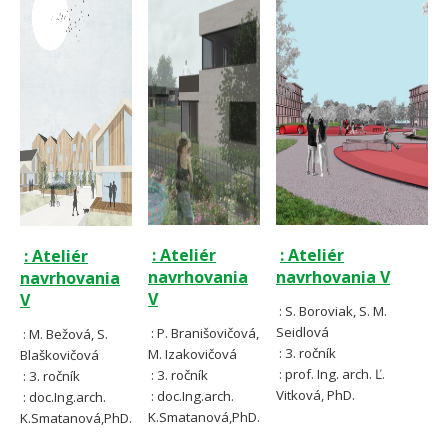
: Ateliér
: Ateliér
: Ateliér
navrhovania
navrhovania V
navrhovania
V
V
: S. Boroviak, S. M.
Seidlová
: P. Branišovičová,
: M. Bežová, S.
: 3. ročník
M. Izakovičová
Blaškovičová
: prof. Ing. arch. Ľ.
: 3. ročník
: 3. ročník
Vitková, PhD.
: doc.Ing.arch.
: doc.Ing.arch.
K.Smatanová,PhD.
K.Smatanová,PhD.