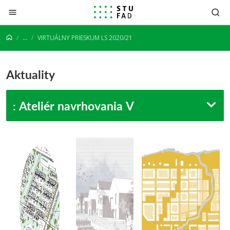
Prejsť na obsah
...
VIRTUÁLNY PRIESKUM LS 2020/21
Aktuality
: Ateliér navrhovania V