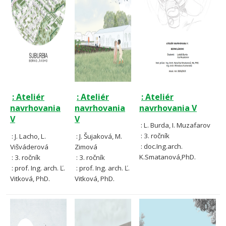
: Ateliér
: Ateliér
: Ateliér
navrhovania
navrhovania
navrhovania V
V
V
: L. Burda, I. Muzafarov
: 3. ročník
: J. Lacho, L.
: J. Šujaková, M.
: doc.Ing.arch.
Višváderová
Zimová
K.Smatanová,PhD.
: 3. ročník
: 3. ročník
: prof. Ing. arch. Ľ.
: prof. Ing. arch. Ľ.
Vitková, PhD.
Vitková, PhD.