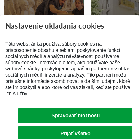
Prípravné kurzy
Študentská súťa
Nastavenie ukladania cookies
Pridané 14.07.2026
Pridané 03.07.2026
Táto webstránka používa súbory cookies na
prispôsobenie obsahu a reklám, poskytovanie funkcií
sociálnych médií a analýzu návštevnosti používame
súbory cookie. Informácie o tom, ako používate naše
webové stránky, poskytujeme aj našim partnerom v oblasti
SPÄŤ NA VRCH
sociálnych médií, inzercie a analýzy. Títo partneri môžu
príslušné informácie skombinovať s ďalšími údajmi, ktoré
ste im poskytli alebo ktoré od vás získali, keď ste používali
ich služby.
Spravovať možnosti
Prijať všetko