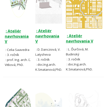
: Ateliér
: Ateliér
: Ateliér
navrhovania
navrhovania
navrhovania V
V
V
: L. Ďurčová, M.
: D. Dancziová, V.
: Celia Saavedra
Budinský
Latysheva
: 3. ročník
: 3. ročník
: 3. ročník
: prof. Ing. arch. Ľ.
: doc.Ing.arch.
: doc.Ing.arch.
Vitková, PhD.
K.Smatanová,PhD.
K.Smatanová,PhD.