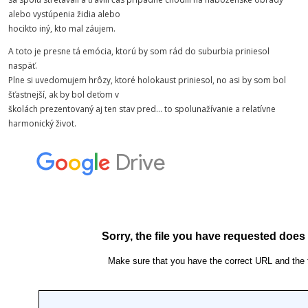
alebo vystúpenia židia alebo
hocikto iný, kto mal záujem.
A toto je presne tá emócia, ktorú by som rád do suburbia priniesol
naspäť.
Plne si uvedomujem hrôzy, ktoré holokaust priniesol, no asi by som bol
šťastnejší, ak by bol deťom v
školách prezentovaný aj ten stav pred... to spolunažívanie a relatívne
harmonický život.