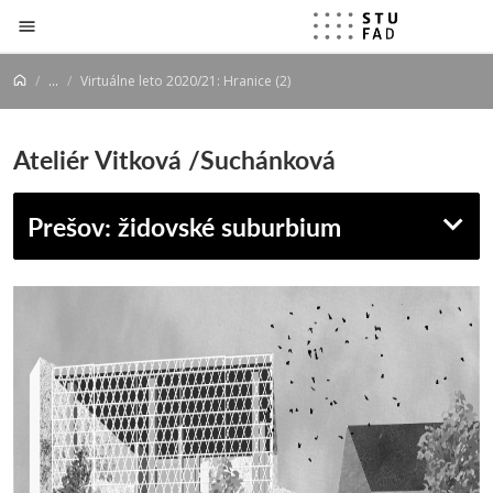
Prejsť na obsah
...
Virtuálne leto 2020/21: Hranice (2)
Ateliér Vitková /Suchánková
Prešov: židovské suburbium