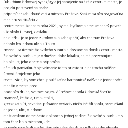
Suburbium židovskej synagógy a jej napojenie na širšie centrum mesta, je
projekt postavený na snahe
pripomínať zabudnuté veci a miesta v Prešove. Snažím sa ním reagovať na
meniacu sa situáciu v
centre mesta. Koncom roka 2021, by mal byť kompletne zmenený povrch
ulíc okolo Hlavnej, z asfaltu
na dlažbu. Je to jeden z krokov ako zabezpečiť, aby centrum Prešova
nebolo len jednou ulicou. Touto
zmenou sa územie židovského suburbia dostane na dotyk k centru mesta.
Židovské suburbium je v dnešnej dobe lokalita, najmä prezentujúca
holokaust, jeho obete a pripomína
nám ich pamiatku. Moje vnímanie tohto priestoru je na trochu odlišnej
úrovni. Projektom jeho
revitalizácie, by som chcel poukázať na harmonické nažívanie jednotlivých
menšín v meste pred
obdobím druhej svetovej vojny. V Prešove nebola židovská štvrť to
znamená, že židia, rimokatolici,
gréckokatolíci, neveriaci prípadne veriaci v niečo iné žili spolu, premiešaní
na jednej ulici, v jednom
meštianskom dome často dokonca v jednej rodine. Židovské suburbium v
tom čase bolo miestom, kde
sa spolu stretávali a trávili čas prípadne chodili na náboženské obrady