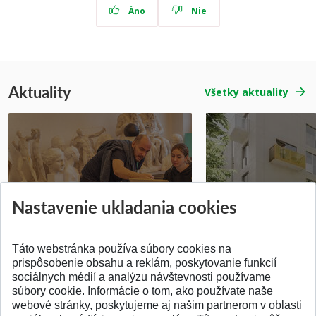
Áno
Nie
Aktuality
Všetky aktuality
Prípravné kurzy
Študentská súťa
Nastavenie ukladania cookies
Pridané 14.07.2026
Pridané 03.07.2026
Táto webstránka používa súbory cookies na
prispôsobenie obsahu a reklám, poskytovanie funkcií
sociálnych médií a analýzu návštevnosti používame
súbory cookie. Informácie o tom, ako používate naše
webové stránky, poskytujeme aj našim partnerom v oblasti
SPÄŤ NA VRCH