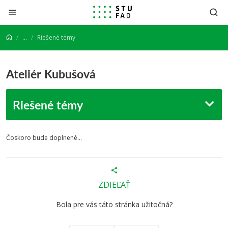
Prejsť na obsah
...
Riešené témy
Ateliér Kubušová
Riešené témy
Čoskoro bude doplnené...
ZDIEĽAŤ
Bola pre vás táto stránka užitočná?