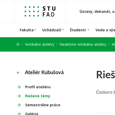
Prejsť na obsah
Ústavy, dekanát, s
Fakulta
Uchádzači
Študenti
Veda a vý
Vertikálne ateliéry
Neaktívne vertikálne ateliéry
A
Rie
Ateliér Kubušová
Profil ateliéru
Čoskoro b
Riešené témy
Semestrálne práce
Galéria