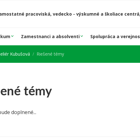
amostatné pracoviská, vedecko - výskumné a školiace centrá,
skum
Zamestnanci a absolventi
Spolupráca a verejnos
teliér Kubušová
Riešené témy
šené témy
ude doplnené...