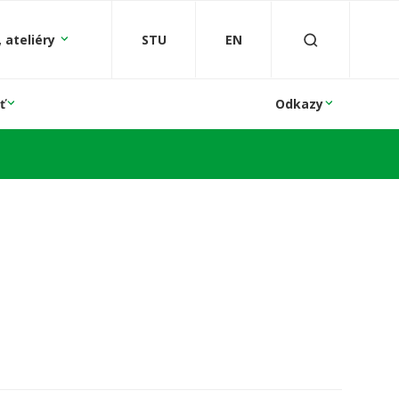
 ateliéry
STU
EN
ť
Odkazy