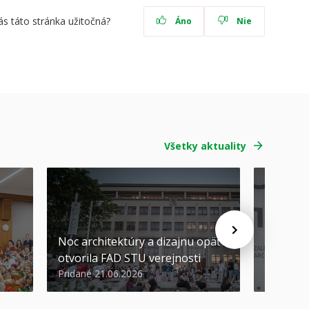
ás táto stránka užitočná?
Áno
Nie
Všetky aktuality
Noc architektúry a dizajnu opäť
Cenu de
otvorila FAD STU verejnosti
Nikoleta
Pridané 21.06.2026
Pridané 2