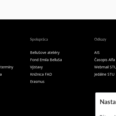
Spolupráca
Odkazy
Bellušove ateliéry
AIS
Fond Emila Belluša
Časopis Alfa
 termíny
Výstavy
Webmail ST
ka
Knižnica FAD
Jedálne STU
Erasmus
Nasta