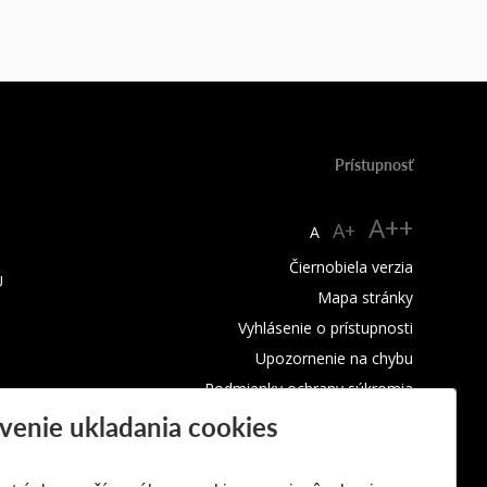
Prístupnosť
A++
A+
A
Čiernobiela verzia
U
Mapa stránky
Vyhlásenie o prístupnosti
Upozornenie na chybu
Podmienky ochrany súkromia
venie ukladania cookies
Využívanie cookies