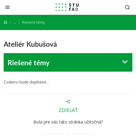
Prejsť na obsah
...
Riešené témy
Ateliér Kubušová
Riešené témy
Čoskoro bude doplnené...
ZDIEĽAŤ
Bola pre vás táto stránka užitočná?