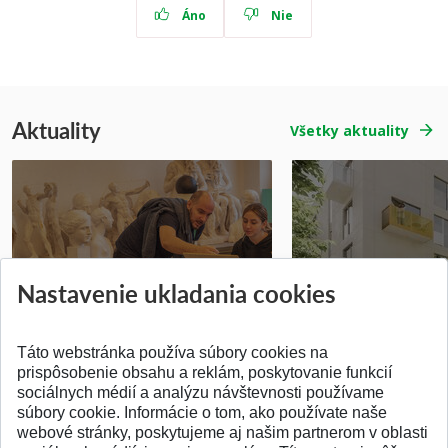
Áno
Nie
Aktuality
Všetky aktuality
Prípravné kurzy
Študentská súťa
Nastavenie ukladania cookies
Pridané 14.07.2026
Pridané 03.07.2026
Táto webstránka používa súbory cookies na
prispôsobenie obsahu a reklám, poskytovanie funkcií
sociálnych médií a analýzu návštevnosti používame
súbory cookie. Informácie o tom, ako používate naše
webové stránky, poskytujeme aj našim partnerom v oblasti
SPÄŤ NA VRCH