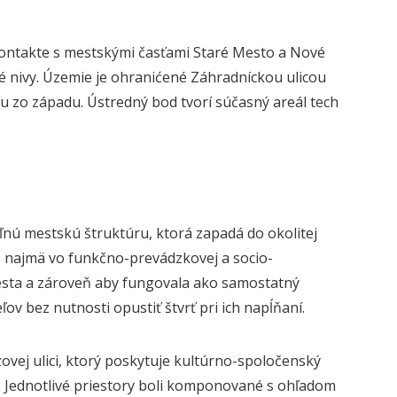
 kontakte s mestskými časťami Staré Mesto a Nové
é nivy. Územie je ohranićené Záhradníckou ulicou
u zo západu. Ústredný bod tvorí súčasný areál tech
ľnú mestskú štruktúru, ktorá zapadá do okolitej
e, najmä vo funkčno-prevádzkovej a socio-
esta a zároveň aby fungovala ako samostatný
ov bez nutnosti opustiť štvrť pri ich napĺňaní.
ovej ulici, ktorý poskytuje kultúrno-spoločenský
 Jednotlivé priestory boli komponované s ohľadom