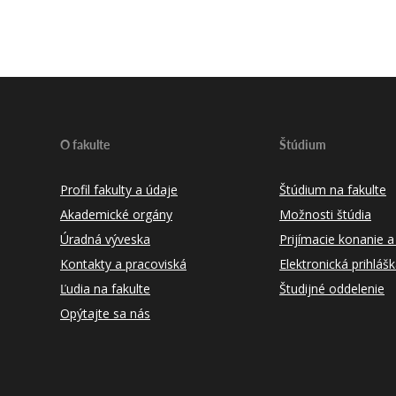
O fakulte
Štúdium
Profil fakulty a údaje
Štúdium na fakulte
Akademické orgány
Možnosti štúdia
Úradná výveska
Prijímacie konanie a
Kontakty a pracoviská
Elektronická prihláš
Ľudia na fakulte
Študijné oddelenie
Opýtajte sa nás