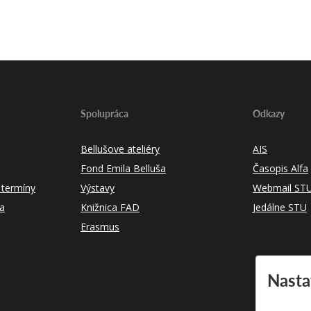
Spolupráca
Odkazy
Bellušove ateliéry
AIS
Fond Emila Belluša
Časopis Alfa
 termíny
Výstavy
Webmail ST
ka
Knižnica FAD
Jedálne STU
Erasmus
Nasta