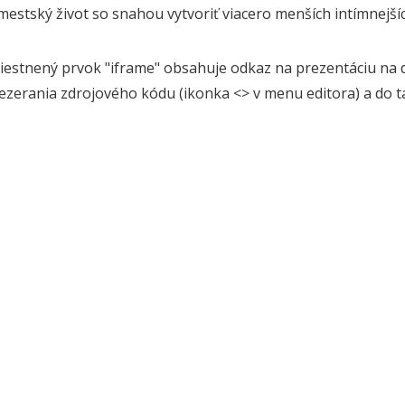
mestský život so snahou vytvoriť viacero menších intímnejší
iestnený prvok "iframe" obsahuje odkaz na prezentáciu na d
ezerania zdrojového kódu (ikonka <> v menu editora) a do ta