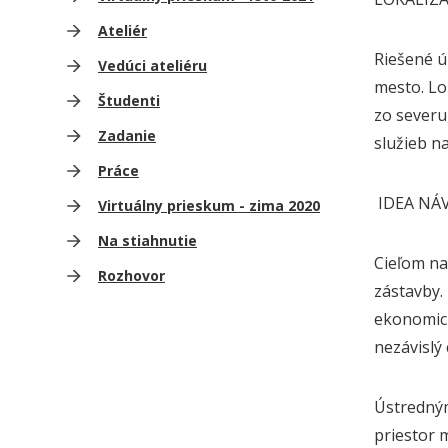
Ateliér
Riešené ú
Vedúci ateliéru
mesto. Lo
Študenti
zo severu
Zadanie
služieb n
Práce
IDEA NÁ
Virtuálny prieskum - zima 2020
Na stiahnutie
Cieľom na
Rozhovor
zástavby.
ekonomick
nezávislý
Ústredným
priestor 