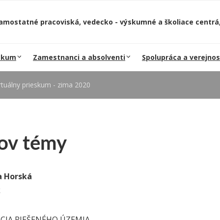
amostatné pracoviská, vedecko - výskumné a školiace centrá,
skum
Zamestnanci a absolventi
Spolupráca a verejnos
rtuálny prieskum - zima 2020
ov témy
a Horská
k
CIA RIEŠENÉHO ÚZEMIA