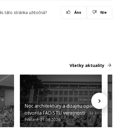
ás táto stránka užitočná?
Áno
Nie
Všetky aktuality
Noc architektúry a dizajnu opäť
Cenu de
otvorila FAD STU verejnosti
Nikoleta
Pridané 21.06.2026
Pridané 2