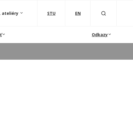
 ateliéry
STU
EN
ť
Odkazy