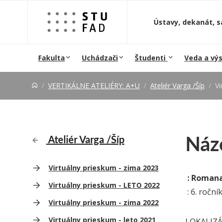
Prejsť na obsah
Ústavy, dekanát, s
Fakulta
Uchádzači
Študenti
Veda a vý
VERTIKÁLNE ATELIÉRY: A+U
Ateliér Varga /Šíp
Vi
Náz
Ateliér Varga /Šíp
Virtuálny prieskum - zima 2023
: Roman
Virtuálny prieskum - LETO 2022
: 6. roční
Virtuálny prieskum - zima 2022
Virtuálny prieskum - leto 2021
LOKALIZÁ