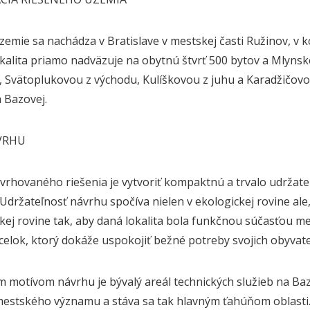
zemie sa nachádza v Bratislave v mestskej časti Ružinov, v
kalita priamo nadväzuje na obytnú štvrť 500 bytov a Mlynsk
, Svätoplukovou z východu, Kulíškovou z juhu a Karadžičovo
a Bazovej.
VRHU
vrhovaného riešenia je vytvoriť kompaktnú a trvalo udržate
 Udržateľnosť návrhu spočíva nielen v ekologickej rovine al
ej rovine tak, aby daná lokalita bola funkčnou súčasťou m
 celok, ktorý dokáže uspokojiť bežné potreby svojich obyvateľ
 motívom návrhu je bývalý areál technických služieb na Baz
mestského významu a stáva sa tak hlavným ťahúňom oblasti.