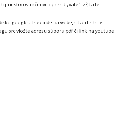
ch priestorov určených pre obyvateľov štvrte.
isku google alebo inde na webe, otvorte ho v
gu src vložte adresu súboru pdf či link na youtube