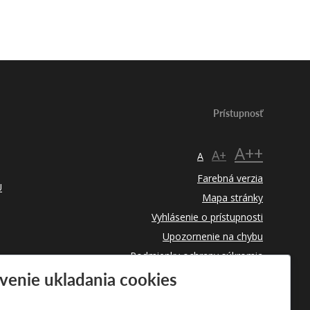
Prístupnosť
A++
A+
A
Farebná verzia
U
Mapa stránky
Vyhlásenie o prístupnosti
Upozornenie na chybu
Podmienky ochrany súkromia
venie ukladania cookies
Využívanie cookies