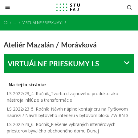
Prejsť na obsah
...
VIRTUÁLNE PRIESKUMY LS
Ateliér Mazalán / Morávková
VIRTUÁLNE PRIESKUMY LS
Na tejto stránke
LS 2022/23_4. Ročník_Tvorba dizajnového produktu ako
nástroja inklúzie a transformácie
LS 2022/23_5. Ročník_Návrh náplne kontajneru na Tyršovom
nábreží / Návrh bytového interiéru v bytovom bloku ZWIRN 3
LS 2022/23_6. Ročník_Riešenie vybraných interiérových
priestorov bývalého obchodného domu Dunaj