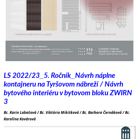
LS 2022/23_5. Ročník_
Návrh náplne
kontajneru na Tyršovom nábreží
/ Návrh
bytového interiéru v bytovom bloku ZWIRN
3
Bc. Karin Labašová / Bc. Viktória Mikitková / Bc. Barbora Černáková /
Bc.
Karolína Kovárová