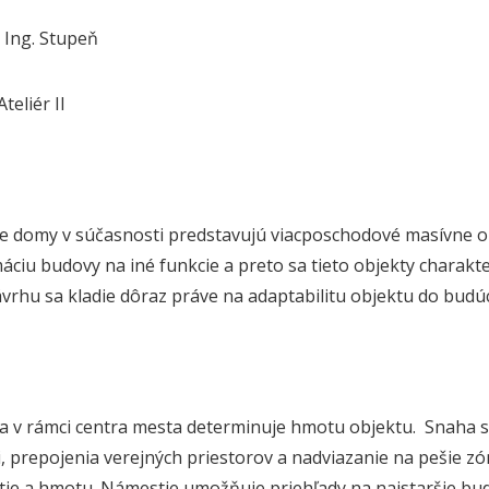
Ing. Stupeň
teliér II
e domy v súčasnosti predstavujú viacposchodové masívne o
áciu budovy na iné funkcie a preto sa tieto objekty charak
ávrhu sa kladie dôraz práve na adaptabilitu objektu do budúc
ia v rámci centra mesta determinuje hmotu objektu.
Snaha s
, prepojenia verejných priestorov a nadviazanie na pešie zón
ie a hmotu. Námestie umožňuje priehľady na najstaršie bu