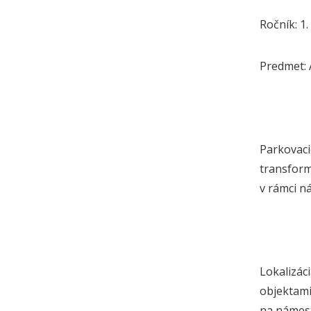
Ročník: 1.
Predmet: A
Parkovaci
transform
v rámci n
Lokalizác
objektami
na námest