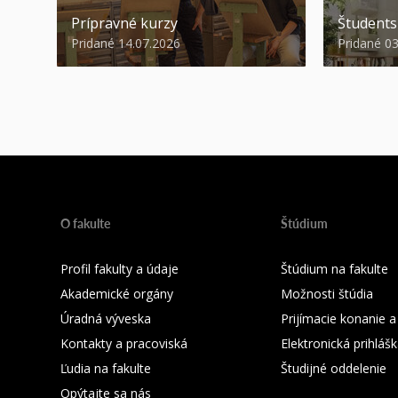
Prípravné kurzy
Študent
Pridané 14.07.2026
Pridané 0
O fakulte
Štúdium
Profil fakulty a údaje
Štúdium na fakulte
Akademické orgány
Možnosti štúdia
Úradná výveska
Prijímacie konanie a
Kontakty a pracoviská
Elektronická prihláš
Ľudia na fakulte
Študijné oddelenie
Opýtajte sa nás