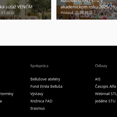
Absolventi FAD STU v
ská súťaž VENOM
akademickom roku 2025/26
3.07.2026
Pridané 25.06.2026
Spolupráca
Odkazy
Bellušove ateliéry
AIS
Fond Emila Belluša
Časopis Alfa
 termíny
Výstavy
Webmail ST
ka
Knižnica FAD
Jedálne STU
Erasmus