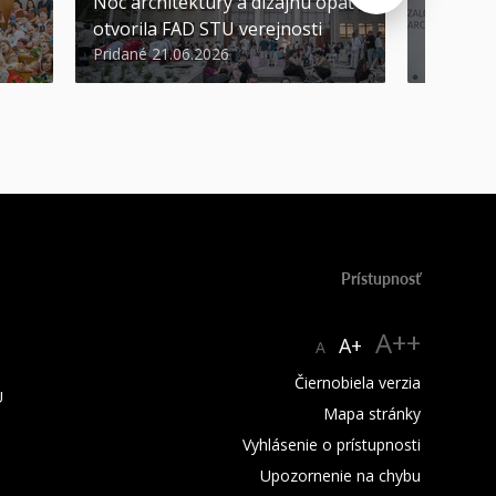
Noc architektúry a dizajnu opäť
Cenu de
otvorila FAD STU verejnosti
Nikoleta
Pridané 21.06.2026
Pridané 2
Prístupnosť
A++
A+
A
Čiernobiela verzia
U
Mapa stránky
Vyhlásenie o prístupnosti
Upozornenie na chybu