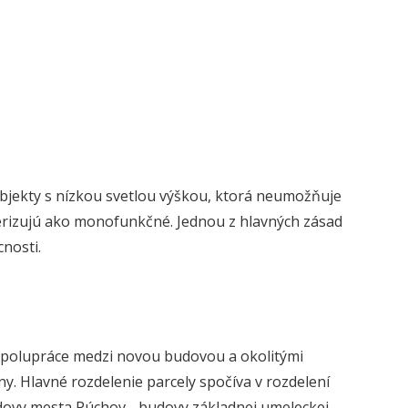
bjekty s nízkou svetlou výškou, ktorá neumožňuje
terizujú ako monofunkčné. Jednou z hlavných zásad
nosti.
polupráce medzi novou budovou a okolitými
y. Hlavné rozdelenie parcely spočíva v rozdelení
dovy mesta Púchov - budovy základnej umeleckej