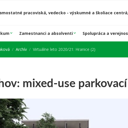
amostatné pracoviská, vedecko - výskumné a školiace centrá,
skum
Zamestnanci a absolventi
Spolupráca a verejnos
ánková
Archív
Virtuálne leto 2020/21: Hranice (2)
hov: mixed-use parkovac