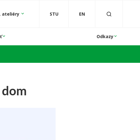
 ateliéry
STU
EN
ť
Odkazy
í dom