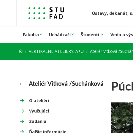
Prejsť na obsah
Ústavy, dekanát, s
Fakulta
Uchádzači
Študenti
Veda a vý
VERTIKÁLNE ATELIÉRY: A+U
Ateliér Vitková /Such
Púc
Ateliér Vitková /Suchánková
O ateliéri
Vyučujúci
Zadania
Ďalšie informácie