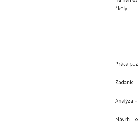
školy.
Práca pozo
Zadanie – 
Analýza –
Návrh – o