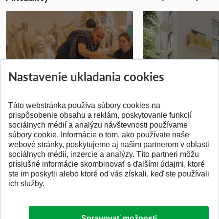
Prípravné kurzy
Študentská súťa
Nastavenie ukladania cookies
Pridané 14.07.2026
Pridané 03.07.2026
Táto webstránka používa súbory cookies na
prispôsobenie obsahu a reklám, poskytovanie funkcií
sociálnych médií a analýzu návštevnosti používame
súbory cookie. Informácie o tom, ako používate naše
webové stránky, poskytujeme aj našim partnerom v oblasti
SPÄŤ NA VRCH
sociálnych médií, inzercie a analýzy. Títo partneri môžu
príslušné informácie skombinovať s ďalšími údajmi, ktoré
ste im poskytli alebo ktoré od vás získali, keď ste používali
ich služby.
Spravovať možnosti