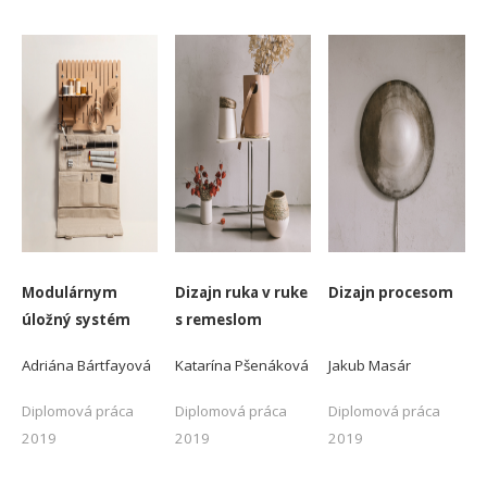
-
-
-
Modulárnym
Dizajn ruka v ruke
Dizajn procesom
úložný systém
s remeslom
Adriána Bártfayová
Katarína Pšenáková
Jakub Masár
Diplomová práca
Diplomová práca
Diplomová práca
2019
2019
2019
-
-
-