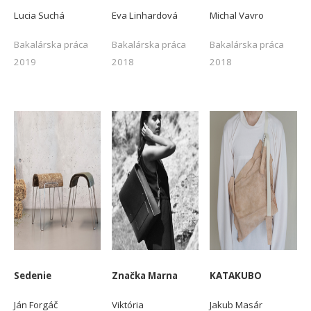
Lucia Suchá
Eva Linhardová
Michal Vavro
Bakalárska práca
Bakalárska práca
Bakalárska práca
2019
2018
2018
-
-
-
Sedenie
Značka Marna
KATAKUBO
Ján Forgáč
Viktória
Jakub Masár