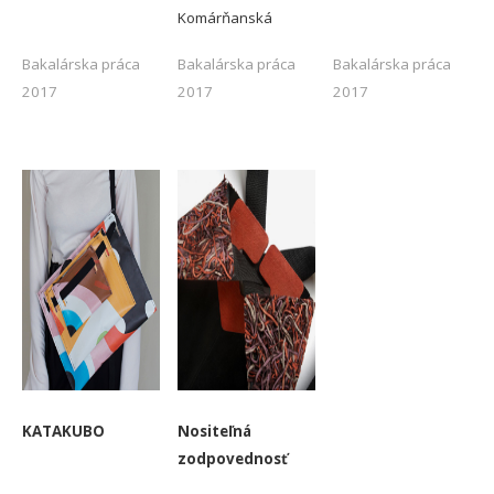
Komárňanská
Bakalárska práca
Bakalárska práca
Bakalárska práca
2017
2017
2017
-
-
-
KATAKUBO
Nositeľná
zodpovednosť