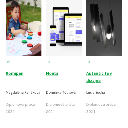
Romipen
Noeta
Autenticita v
dizajne
Magdaléna Reháková
Dominika Tóthová
Lucia Suchá
Diplomová práca
Diplomová práca
Diplomová práca
2021
2021
2021
-
-
-