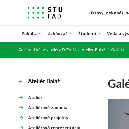
Prejsť na obsah
Ústavy, dekanát, s
Fakulta
Uchádzači
Študenti
Veda a vý
Vertikálne ateliéry DIZAJN
Ateliér Baláž
Galéria
Galé
Ateliér Baláž
Ateliér
Ateliérové zadania
Ateliérové projekty
Ateliérová reprezentácia