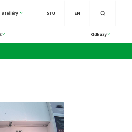
 ateliéry
STU
EN
ť
Odkazy