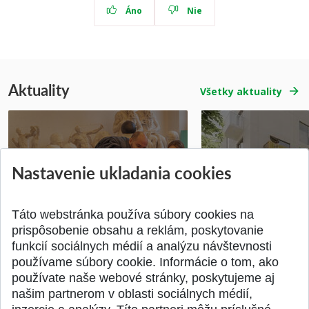
Áno
Nie
Aktuality
Všetky aktuality
Nastavenie ukladania cookies
Prípravné kurzy
Študentská súťa
Pridané 14.07.2026
Pridané 03.07.2026
Táto webstránka používa súbory cookies na
prispôsobenie obsahu a reklám, poskytovanie
funkcií sociálnych médií a analýzu návštevnosti
používame súbory cookie. Informácie o tom, ako
používate naše webové stránky, poskytujeme aj
našim partnerom v oblasti sociálnych médií,
SPÄŤ NA VRCH