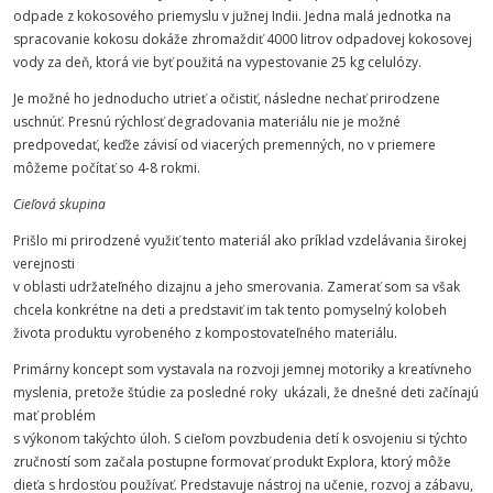
odpade z kokosového priemyslu v južnej Indii. Jedna malá jednotka na
spracovanie kokosu dokáže zhromaždiť 4000 litrov odpadovej kokosovej
vody za deň, ktorá vie byť použitá na vypestovanie 25 kg celulózy.
Je možné ho jednoducho utrieť a očistiť, následne nechať prirodzene
uschnúť. Presnú rýchlosť degradovania materiálu nie je možné
predpovedať, keďže závisí od viacerých premenných, no v priemere
môžeme počítať so 4-8 rokmi.
Cieľová skupina
Prišlo mi prirodzené využiť tento materiál ako príklad vzdelávania širokej
verejnosti
v oblasti udržateľného dizajnu a jeho smerovania. Zamerať som sa však
chcela konkrétne na deti a predstaviť im tak tento pomyselný kolobeh
života produktu vyrobeného z kompostovateľného materiálu.
Primárny koncept som vystavala na rozvoji jemnej motoriky a kreatívneho
myslenia, pretože štúdie za posledné roky ukázali, že dnešné deti začínajú
mať problém
s výkonom takýchto úloh. S cieľom povzbudenia detí k osvojeniu si týchto
zručností som začala postupne formovať produkt Explora, ktorý môže
dieťa s hrdosťou používať. Predstavuje nástroj na učenie, rozvoj a zábavu,