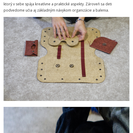
ktorý v sebe spája kreatívne a praktické aspekty. Zároveň sa deti
podvedome učia aj základným návykom organizácie a balenia.