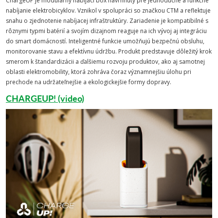
ChargeUP je modulárny nabíjací box navrhnutý pre jednoduché a funkčné
nabíjanie elektrobicyklov. Vznikol v spolupráci so značkou CTM a reflektuje
snahu o zjednotenie nabíjacej infraštruktúry. Zariadenie je kompatibilné s
rôznymi typmi batérií a svojím dizajnom reaguje na ich vývoj aj integráciu
do smart domácností. Inteligentné funkcie umožňujú bezpečnú obsluhu,
monitorovanie stavu a efektívnu údržbu. Produkt predstavuje dôležitý krok
smerom k štandardizácii a ďalšiemu rozvoju produktov, ako aj samotnej
oblasti elektromobility, ktorá zohráva čoraz významnejšiu úlohu pri
prechode na udržateľnejšie a ekologickejšie formy dopravy.
CHARGEUP! (video)