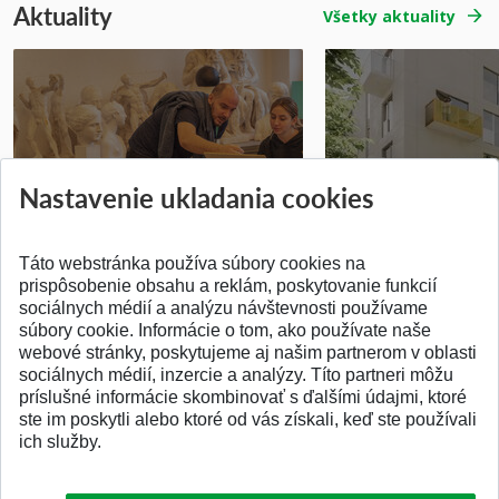
Aktuality
Všetky aktuality
Prípravné kurzy
Študentská súťa
Nastavenie ukladania cookies
Pridané 14.07.2026
Pridané 03.07.2026
Táto webstránka používa súbory cookies na
prispôsobenie obsahu a reklám, poskytovanie funkcií
sociálnych médií a analýzu návštevnosti používame
súbory cookie. Informácie o tom, ako používate naše
webové stránky, poskytujeme aj našim partnerom v oblasti
SPÄŤ NA VRCH
sociálnych médií, inzercie a analýzy. Títo partneri môžu
príslušné informácie skombinovať s ďalšími údajmi, ktoré
ste im poskytli alebo ktoré od vás získali, keď ste používali
ich služby.