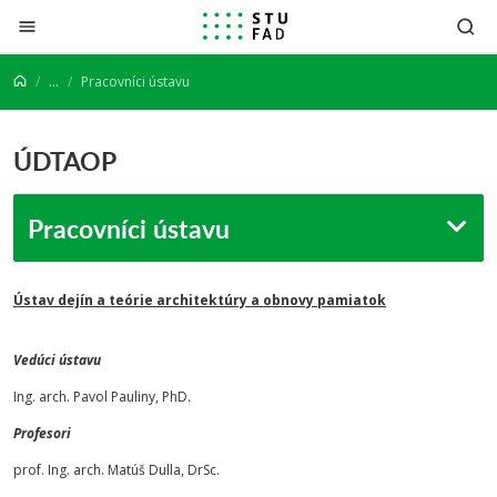
Prejsť na obsah
...
Pracovníci ústavu
ÚDTAOP
Pracovníci ústavu
Ústav dejín a teórie architektúry a obnovy pamiatok
Vedúci ústavu
Ing. arch. Pavol Pauliny, PhD.
Profesori
prof. Ing. arch. Matúš Dulla, DrSc.