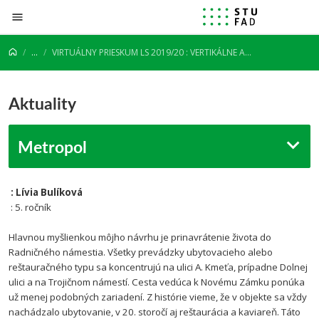
Prejsť na obsah
...
VIRTUÁLNY PRIESKUM LS 2019/20 : VERTIKÁLNE ATELIÉRY
Aktuality
Metropol
: Lívia Bulíková
: 5. ročník
Hlavnou myšlienkou môjho návrhu je prinavrátenie života do
Radničného námestia. Všetky prevádzky ubytovacieho alebo
reštauračného typu sa koncentrujú na ulici A. Kmeťa, prípadne Dolnej
ulici a na Trojičnom námestí. Cesta vedúca k Novému Zámku ponúka
už menej podobných zariadení. Z histórie vieme, že v objekte sa vždy
nachádzalo ubytovanie, v 20. storočí aj reštaurácia a kaviareň. Táto