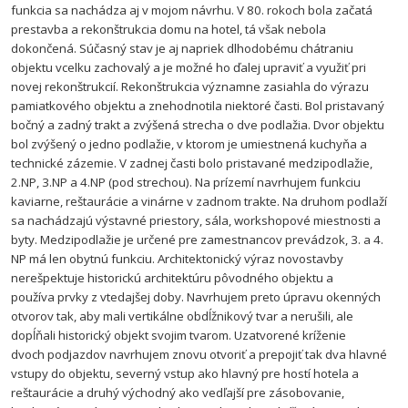
funkcia sa nachádza aj v mojom návrhu. V 80. rokoch bola začatá
prestavba a rekonštrukcia domu na hotel, tá však nebola
dokončená. Súčasný stav je aj napriek dlhodobému chátraniu
objektu vcelku zachovalý a je možné ho ďalej upraviť a využiť pri
novej rekonštrukcií. Rekonštrukcia významne zasiahla do výrazu
pamiatkového objektu a znehodnotila niektoré časti. Bol pristavaný
bočný a zadný trakt a zvýšená strecha o dve podlažia. Dvor objektu
bol zvýšený o jedno podlažie, v ktorom je umiestnená kuchyňa a
technické zázemie. V zadnej časti bolo pristavané medzipodlažie,
2.NP, 3.NP a 4.NP (pod strechou). Na prízemí navrhujem funkciu
kaviarne, reštaurácie a vinárne v zadnom trakte. Na druhom podlaží
sa nachádzajú výstavné priestory, sála, workshopové miestnosti a
byty. Medzipodlažie je určené pre zamestnancov prevádzok, 3. a 4.
NP má len obytnú funkciu. Architektonický výraz novostavby
nerešpektuje historickú architektúru pôvodného objektu a
používa prvky z vtedajšej doby. Navrhujem preto úpravu okenných
otvorov tak, aby mali vertikálne obdĺžnikový tvar a nerušili, ale
dopĺňali historický objekt svojim tvarom. Uzatvorené kríženie
dvoch podjazdov navrhujem znovu otvoriť a prepojiť tak dva hlavné
vstupy do objektu, severný vstup ako hlavný pre hostí hotela a
reštaurácie a druhý východný ako vedľajší pre zásobovanie,