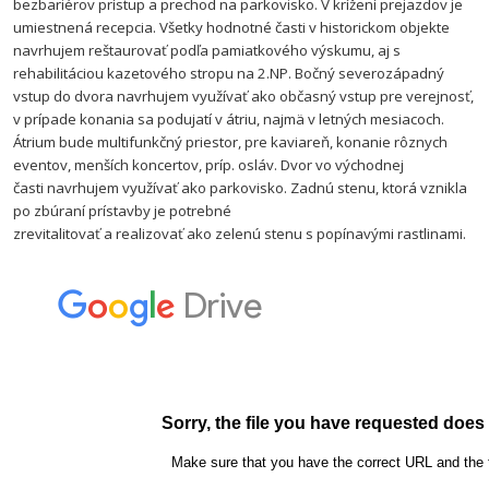
bezbariérov
prístup a prechod na parkovisko. V krížení prejazdov je
umiestnená recepcia. Všetky hodnotné časti v historickom objekte
navrhujem reštaurovať podľa pamiatkového výskumu, aj s
rehabilitáciou kazetového stropu na 2.NP. Bočný severozápadný
vstup do dvora navrhujem využívať ako občasný vstup pre verejnosť,
v prípade konania sa podujatí v átriu, najmä v letných mesiacoch.
Átrium bude multifunkčný priestor, pre kaviareň, konanie rôznych
eventov, menších koncertov, príp. osláv. Dvor vo východnej
časti navrhujem využívať ako parkovisko. Zadnú stenu, ktorá vznikla
po zbúraní prístavby je potrebné
zrevitalitovať a realizovať ako zelenú stenu s popínavými rastlinami.