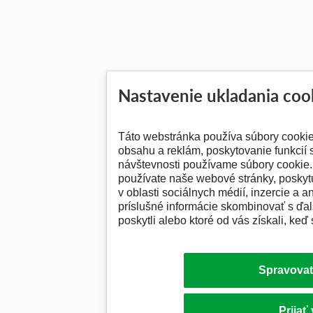
Nastavenie ukladania coo
Táto webstránka používa súbory cooki
obsahu a reklám, poskytovanie funkcií 
návštevnosti používame súbory cookie. 
používate naše webové stránky, posky
v oblasti sociálnych médií, inzercie a a
príslušné informácie skombinovať s ďalš
poskytli alebo ktoré od vás získali, keď 
Spravovať
Prijať