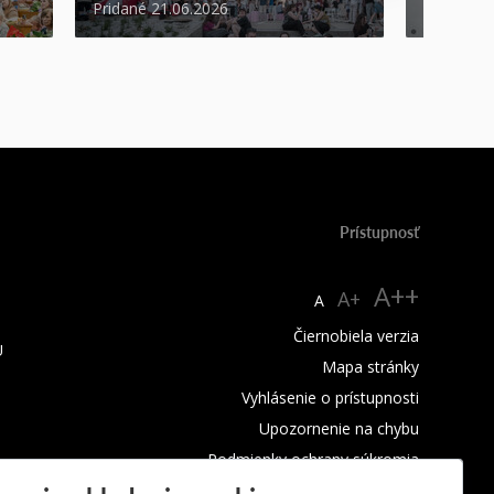
Pridané 21.06.2026
Pridané 2
Prístupnosť
A++
A+
A
Čiernobiela verzia
U
Mapa stránky
Vyhlásenie o prístupnosti
Upozornenie na chybu
Podmienky ochrany súkromia
Využívanie cookies