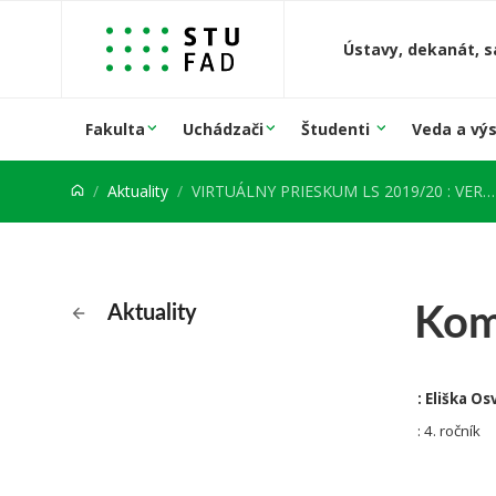
Prejsť na obsah
Ústavy, dekanát, s
Fakulta
Uchádzači
Študenti
Veda a vý
Aktuality
VIRTUÁLNY PRIESKUM LS 2019/20 : VERTIKÁLNE ATELIÉRY
Kom
Aktuality
: Eliška O
: 4. ročník