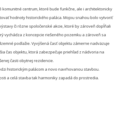
é komunitné centrum, ktoré bude funkčne, ale i architektonicky
ovať hodnoty historického paláca. Mojou snahou bolo vytvoriť
výstavy či rôzne spoločenské akcie, ktoré by zároveň dopĺňali
ktorý vychádza z koncepcie riešeného pozemku a zároveň sa
odzemné podlažie. Vyvýšená časť objektu zámerne nadväzuje
žšia čas objektu, ktorá zabezpečuje priehľad z nádvoria na
enej časti obytnej rezidencie.
medzi historickým palácom a novo navrhovanou stavbou.
nosti a celá stavba tak harmoniky zapadá do prostredia.