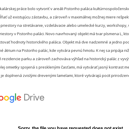
lárskej práce bolo vytvoriť v areáli Pistoriho paláca kultúrnospoločensk
ňať už existujúcu zástavbu, a zároveň v maximálnej možnej miere rešpekt
 priestory na stretávanie, vzdelávacie alebo umelecké kurzy, workshopy, 
riestory v Pistoriho paláci. Novo navrhovaný objekt má tvar písmena L, 
ktovať hodnoty historického paláca. Objekt má dve nadzemné a jedno p
é átrium na Pistoriho palác, kde vytvára pevnú hmotu. K nej sa pripája ni
ň rezidencie parku a zároveň zachováva výhľad na historický palác z vyvýš
elej omietky spojená s presklenými časťami, má vytvárať jasný kontrast 
 je doplnená zvislými drevenými lamelami, ktoré vytvárajú pocit prirodze