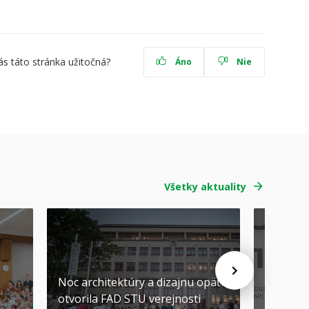
ás táto stránka užitočná?
Áno
Nie
Všetky aktuality
Noc architektúry a dizajnu opäť
Cenu de
otvorila FAD STU verejnosti
Nikoleta