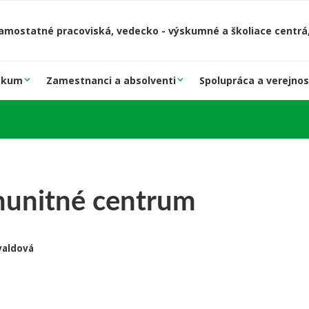
amostatné pracoviská, vedecko - výskumné a školiace centrá,
skum
Zamestnanci a absolventi
Spolupráca a verejnos
unitné centrum
svaldová