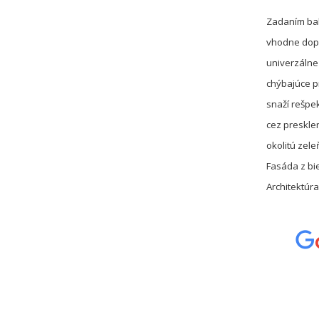
Zadaním baka
vhodne dopĺ
univerzálne
chýbajúce p
snaží rešpe
cez presklen
okolitú zele
Fasáda z bi
Architektúra