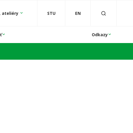
 ateliéry
STU
EN
ť
Odkazy