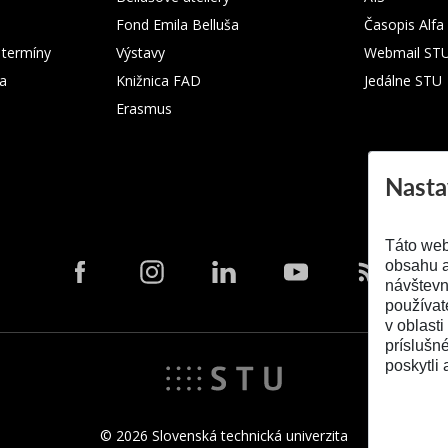
Fond Emila Belluša
Časopis Alfa
 termíny
Výstavy
Webmail ST
ka
Knižnica FAD
Jedálne STU
Erasmus
Nasta
Táto web
obsahu a
návštevn
používat
v oblasti
príslušn
poskytli 
© 2026 Slovenská technická univerzita