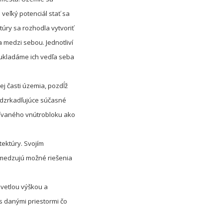
 veľký potenciál stať sa
túry sa rozhodla vytvoriť
 medzi sebou. Jednotliví
oukladáme ich vedľa seba
ej časti územia, pozdĺž
, odzrkadľujúce súčasné
žívaného vnútrobloku ako
tektúry. Svojím
bmedzujú možné riešenia
svetlou výškou a
s danými priestormi čo