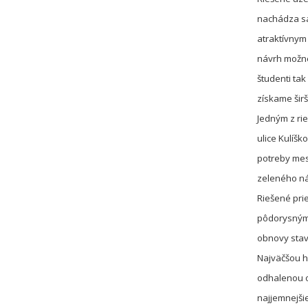
nachádza sa 
atraktívnym 
návrh možné
študenti ta
získame šir
Jedným z rie
ulice Kulíšk
potreby mes
zeleného ná
Riešené prie
pôdorysným 
obnovy stavb
Najväčšou h
odhalenou o
najjemnejšie