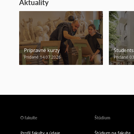
Aktuality
Prípravné kurzy
Študent
Pridané 14.07.2026
Pridané 0
O fakulte
Štúdium
Profil fakulty a údaje
Štúdium na fakulte