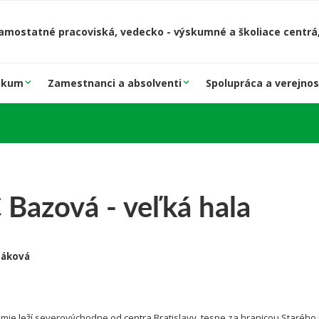
amostatné pracoviská, vedecko - výskumné a školiace centrá,
skum
Zamestnanci a absolventi
Spolupráca a verejnos
 Bazová - veľká hala
záková
mie leží severovýchodne od centra Bratislavy, tesne za hranicou Starého