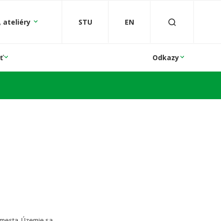
 ateliéry
STU
EN
ť
Odkazy
 mesta. Územie sa