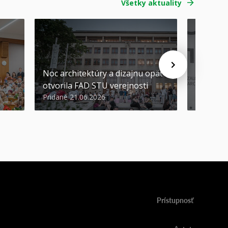
Všetky aktuality
Noc architektúry a dizajnu opäť
Cenu de
otvorila FAD STU verejnosti
Nikoleta
Pridané 21.06.2026
Pridané 2
Prístupnosť