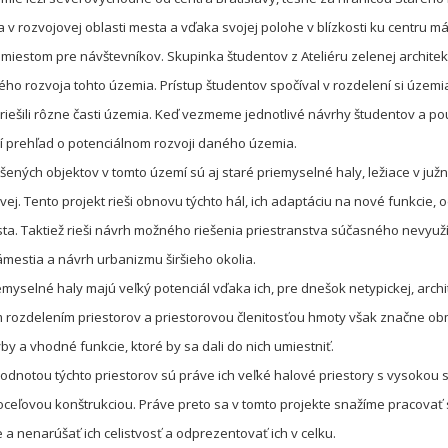
v rozvojovej oblasti mesta a vďaka svojej polohe v blízkosti ku centru má
miestom pre návštevníkov. Skupinka študentov z Ateliéru zelenej architek
ho rozvoja tohto územia. Prístup študentov spočíval v rozdelení si územia
k riešili rôzne časti územia. Keď vezmeme jednotlivé návrhy študentov a p
ší prehľad o potenciálnom rozvoji daného územia.
šených objektov v tomto území sú aj staré priemyselné haly, ležiace v južn
ovej. Tento projekt rieši obnovu týchto hál, ich adaptáciu na nové funkcie
ta. Taktiež rieši návrh možného riešenia priestranstva súčasného nevyu
mestia a návrh urbanizmu širšieho okolia.
myselné haly majú veľký potenciál vďaka ich, pre dnešok netypickej, archi
rozdelením priestorov a priestorovou členitosťou hmoty však značne o
y a vhodné funkcie, ktoré by sa dali do nich umiestniť.
odnotou týchto priestorov sú práve ich veľké halové priestory s vysokou 
ceľovou konštrukciou. Práve preto sa v tomto projekte snažíme pracovať 
 a nenarúšať ich celistvosť a odprezentovať ich v celku.