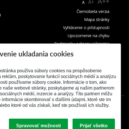
A++
A+
A
Čiernobiela verzia
U
Mapa stránky
Vyhlásenie o prístupnosti
Upozornenie na chybu
Podmienky ochrany súkromia
venie ukladania cookies
Využívanie cookies
stránka používa súbory cookies na prispôsobenie
 reklám, poskytovanie funkcií sociálnych médií a analýzu
osti používame súbory cookie. Informácie o tom, ako
e naše webové stránky, poskytujeme aj našim partnerom
 sociálnych médií, inzercie a analýzy. Títo partneri môžu
é informácie skombinovať s ďalšími údajmi, ktoré ste im
alebo ktoré od vás získali, keď ste používali ich služby.
Spravovať možnosti
Prijať všetko