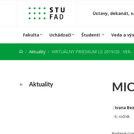
Prejsť na obsah
Ústavy, dekanát, s
Fakulta
Uchádzači
Študenti
Veda a vý
Aktuality
VIRTUÁLNY PRIESKUM LS 2019/20 : VERTIKÁLNE ATELIÉRY
MIC
Aktuality
: Ivana Be
: 6. ročník
Riešené úze