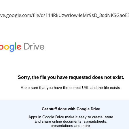
drive.google.com/file/d/114RkUzwrIow4eMr9sD_3qdNKSGaoE3