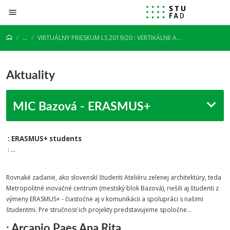
Prejsť na obsah
...
VIRTUÁLNY PRIESKUM LS 2019/20 : VERTIKÁLNE ATELIÉRY
Aktuality
MIC Bazová - ERASMUS+
: ERASMUS+ students
: ...
Rovnaké zadanie, ako slovenskí študenti Ateliéru zelenej architektúry, teda
Metropolitné inovačné centrum (mestský blok Bazová), riešili aj študenti z
výmeny ERASMUS+ - čiastočne aj v komunikácii a spolupráci s našimi
študentmi. Pre stručnosť ich projekty predstavujeme spoločne...
: Arcanjo Paes Ana Rita