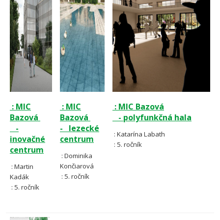
: MIC
: MIC
: MIC Bazová
Bazová
Bazová
- polyfunkčná hala
-
- lezecké
: Katarína Labath
inovačné
centrum
: 5. ročník
centrum
: Dominika
Končiarová
: Martin
: 5. ročník
Kadák
: 5. ročník