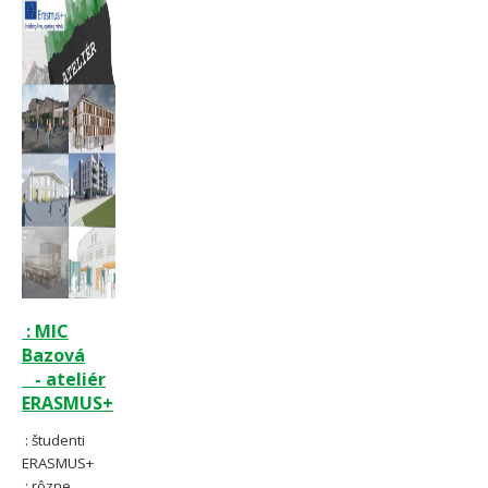
: MIC
Bazová
- ateliér
ERASMUS+
: študenti
ERASMUS+
: rôzne