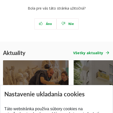
Bola pre vás táto stránka užitočná?
Áno
Nie
Aktuality
Všetky aktuality
Prípravné kurzy
Študentská súťa
Nastavenie ukladania cookies
Pridané 14.07.2026
Pridané 03.07.2026
Táto webstránka používa súbory cookies na