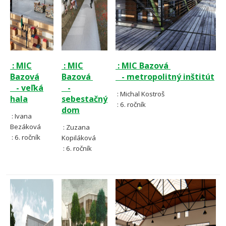
: MIC
: MIC
: MIC Bazová
Bazová
Bazová
- metropolitný inštitút
- veľká
-
: Michal Kostroš
hala
sebestačný
: 6. ročník
dom
: Ivana
Bezáková
: Zuzana
: 6. ročník
Kopiláková
: 6. ročník