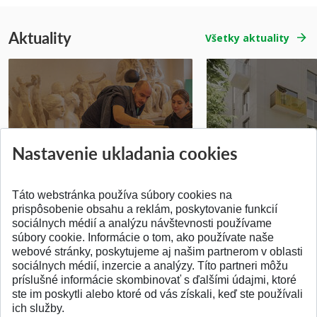
Aktuality
Všetky aktuality
Prípravné kurzy
Študentská súťa
Nastavenie ukladania cookies
Pridané 14.07.2026
Pridané 03.07.2026
Táto webstránka používa súbory cookies na
prispôsobenie obsahu a reklám, poskytovanie funkcií
sociálnych médií a analýzu návštevnosti používame
súbory cookie. Informácie o tom, ako používate naše
webové stránky, poskytujeme aj našim partnerom v oblasti
SPÄŤ NA VRCH
sociálnych médií, inzercie a analýzy. Títo partneri môžu
príslušné informácie skombinovať s ďalšími údajmi, ktoré
ste im poskytli alebo ktoré od vás získali, keď ste používali
ich služby.