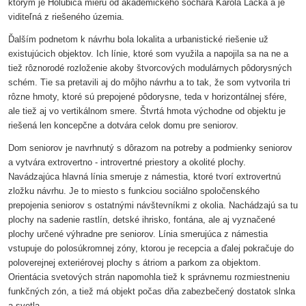
ktorým je Holubica mieru od akademického sochára Karola Lacka a je
viditeľná z riešeného územia.
Ďalším podnetom k návrhu bola lokalita a urbanistické riešenie už
existujúcich objektov. Ich línie, ktoré som využila a napojila sa na ne a
tiež rôznorodé rozloženie akoby štvorcových modulárnych pôdorysných
schém. Tie sa pretavili aj do môjho návrhu a to tak, že som vytvorila tri
rôzne hmoty, ktoré sú prepojené pôdorysne, teda v horizontálnej sfére,
ale tiež aj vo vertikálnom smere. Štvrtá hmota východne od objektu je
riešená len koncepčne a dotvára celok domu pre seniorov.
Dom seniorov je navrhnutý s dôrazom na potreby a podmienky seniorov
a vytvára extrovertno - introvertné priestory a okolité plochy.
Navádzajúca hlavná línia smeruje z námestia, ktoré tvorí extrovertnú
zložku návrhu. Je to miesto s funkciou sociálno spoločenského
prepojenia seniorov s ostatnými návštevníkmi z okolia. Nachádzajú sa tu
plochy na sadenie rastlín, detské ihrisko, fontána, ale aj vyznačené
plochy určené výhradne pre seniorov. Línia smerujúca z námestia
vstupuje do polosúkromnej zóny, ktorou je recepcia a ďalej pokračuje do
poloverejnej exteriérovej plochy s átriom a parkom za objektom.
Orientácia svetových strán napomohla tiež k správnemu rozmiestneniu
funkčných zón, a tiež má objekt počas dňa zabezbečený dostatok slnka
a svetla.