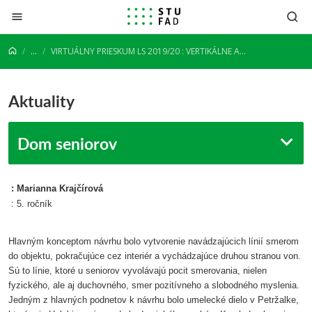
Prejsť na obsah
...
VIRTUÁLNY PRIESKUM LS 2019/20 : VERTIKÁLNE ATELIÉRY
Aktuality
Dom seniorov
: Marianna Krajčírová
: 5. ročník
Hlavným konceptom návrhu bolo vytvorenie navádzajúcich línií smerom
do objektu, pokračujúce cez interiér a vychádzajúce druhou stranou von.
Sú to línie, ktoré u seniorov vyvolávajú pocit smerovania, nielen
fyzického, ale aj duchovného, smer pozitívneho a slobodného myslenia.
Jedným z hlavných podnetov k návrhu bolo umelecké dielo v Petržalke,