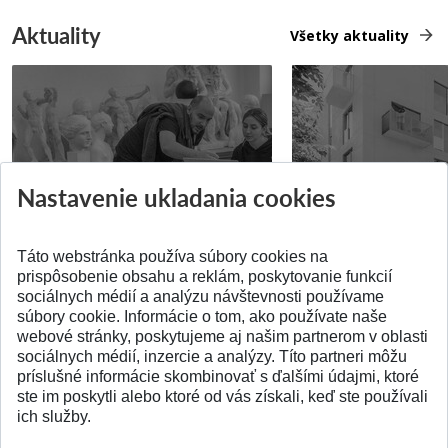
Aktuality
Všetky aktuality
Prípravné kurzy
Študentská súťa
Nastavenie ukladania cookies
Pridané 14.07.2026
Pridané 03.07.2026
Táto webstránka používa súbory cookies na
prispôsobenie obsahu a reklám, poskytovanie funkcií
sociálnych médií a analýzu návštevnosti používame
súbory cookie. Informácie o tom, ako používate naše
webové stránky, poskytujeme aj našim partnerom v oblasti
SPÄŤ NA VRCH
sociálnych médií, inzercie a analýzy. Títo partneri môžu
príslušné informácie skombinovať s ďalšími údajmi, ktoré
ste im poskytli alebo ktoré od vás získali, keď ste používali
ich služby.