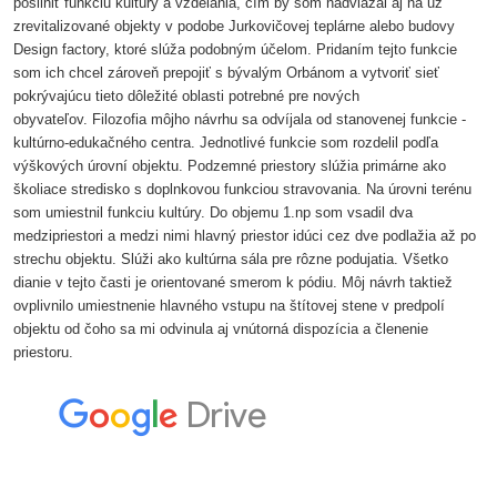
posilniť funkciu kultúry a vzdelania, čím by som nadviazal aj na už
zrevitalizované objekty v podobe Jurkovičovej teplárne alebo budovy
Design factory, ktoré slúža podobným účelom. Pridaním tejto funkcie
som ich chcel zároveň prepojiť s
bývalým Orbánom a vytvoriť sieť
pokrývajúcu tieto dôležité oblasti potrebné pre nových
obyvateľov.
Filozofia môjho návrhu sa odvíjala od stanovenej funkcie -
kultúrno-edukačného centra. Jednotlivé
funkcie som rozdelil podľa
výškových úrovní objektu. Podzemné priestory slúžia primárne ako
školiace stredisko s doplnkovou funkciou stravovania. Na úrovni terénu
som umiestnil funkciu kultúry. Do objemu 1.np som vsadil dva
medzipriestori a medzi nimi hlavný priestor idúci cez dve podlažia až po
strechu objektu. Slúži ako kultúrna sála pre rôzne podujatia. Všetko
dianie v tejto časti je orientované smerom k pódiu. Môj návrh taktiež
ovplivnilo umiestnenie hlavného vstupu na štítovej stene v predpolí
objektu od čoho sa mi odvinula aj vnútorná dispozícia a členenie
priestoru.