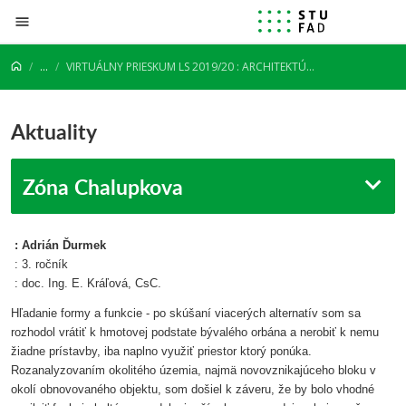
Prejsť na obsah
...
VIRTUÁLNY PRIESKUM LS 2019/20 : ARCHITEKTÚRA : URBANIZMUS : 3. ROČNÍK
Aktuality
Zóna Chalupkova
: Adrián Ďurmek
: 3. ročník
: doc. Ing. E. Kráľová, CsC.
Hľadanie formy a funkcie - po skúšaní viacerých alternatív som sa
rozhodol vrátiť k hmotovej podstate bývalého orbána a nerobiť k nemu
žiadne prístavby, iba naplno využiť priestor ktorý ponúka.
Rozanalyzovaním okolitého územia, najmä novovznikajúceho bloku v
okolí obnovovaného objektu, som došiel k záveru, že by bolo vhodné