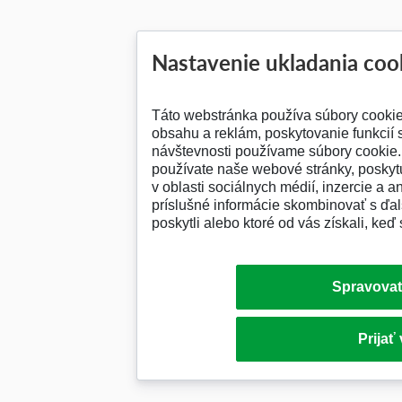
Nastavenie ukladania coo
Táto webstránka používa súbory cooki
obsahu a reklám, poskytovanie funkcií 
návštevnosti používame súbory cookie. 
používate naše webové stránky, posky
v oblasti sociálnych médií, inzercie a a
príslušné informácie skombinovať s ďalš
poskytli alebo ktoré od vás získali, keď 
Spravovať
Prijať