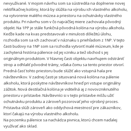
nevyužívané. V mojom návrhu som sa sústredila na doplnenie novej
rektifikačnej kolóny, ktorá by slúžila na výrobu ich vlastného alkoholu,
na vytvorenie malého múzea a priestoru na ochutnávky vlastného
produktu. Pri návrhu som v čo najväčšej miere zachovala pôvodný
objekt. Na 1PP je stále funkčná pôvodná kolóna na výrobu alkoholu.
Keďže kade na kvas predstavovali v minulosti dôležitú úlohu,
rozhodla som sa ich zachovať v náznaku s priehľadom z 1NP. V tejto
časti budovy na 1NP som sa rozhodla vytvoriť malé múzeum, kde je
zachytená história pálenice od jej vzniku a tiež obchod s jej
originálnym produktom. V hlavnej časti objektu navrhujem odstrániť
strop a odhlaliť pôvodné trámy, vďaka čomu sa tento priestor otvorí.
Predná časť tohto priestoru bude slúžiť ako vstupná hala pre
návštevníkov. V zadnej časti je situovaná nová kolóna na pálenie
alkoholu, ktorá poskytne návštevníkovi hneď pri vstupe originálny
zážitok. Nová destilačná kolóna je viditeľná aj z novovzniknutého
priestoru v prístavbe. Návštevníci si v tejto prístavbe môžu užiť
ochutnávku produktu a zároveň pozorovať jeho výrobný proces.
Prístavba slúži zároveň ako oddychová miestnosť pre zákazníkov,
ktorí čakajú na výrobu vlastného alkoholu.
Na pozemku pálenice sa nachádza pivnica, ktorú chcem naďalej
využívať ako sklad.