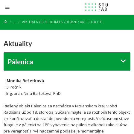
Prejsť na obsah
...
VIRTUÁLNY PRIESKUM LS 2019/20 : ARCHITEKTÚRA : URBANIZMUS : 3. ROČNÍK
Aktuality
Pálenica
: Monika Rešetková
: 3. ročník
: Ing. arch. Nina Bartošová, PhD.
Riešený objekt Pálenice sa nachádza v Nitrianskom kraji v obci
Radošina už od 18. storočia. Súčasní majitelia sa rozhodli tento objekt
zrekonštruovať a dostať do povedomia verejnosti. V súčasnom stave
funguje v pálenici na 1PP vybavenie na pálenie alkoholu ako služba
pre verejnosť. Prvé nadzemné podlažie je momentálne