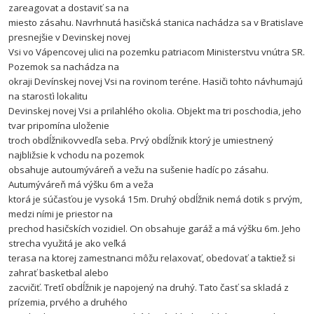
zareagovat a dostaviť sa na
miesto zásahu. Navrhnutá hasičská stanica nachádza sa v Bratislave
presnejšie v Devinskej novej
Vsi vo Vápencovej ulici na pozemku patriacom Ministerstvu vnútra SR.
Pozemok sa nachádza na
okraji Devínskej novej Vsi na rovinom teréne. Hasiči tohto návhumajú
na starosťi lokalitu
Devinskej novej Vsi a prilahlého okolia. Objekt ma tri poschodia, jeho
tvar pripomína uloženie
troch obdĺžnikovvedľa seba. Prvý obdĺžnik ktorý je umiestnený
najbližsie k vchodu na pozemok
obsahuje autoumýváreň a vežu na sušenie hadíc po zásahu.
Autumýváreň má výšku 6m a veža
ktorá je súčasťou je vysoká 15m. Druhý obdĺžnik nemá dotik s prvým,
medzi ními je priestor na
prechod hasičskích vozidiel. On obsahuje garáž a má výšku 6m. Jeho
strecha využitá je ako veľká
terasa na ktorej zamestnanci môžu relaxovať, obedovať a taktiež si
zahrať basketbal alebo
zacvičiť. Treťí obdĺžnik je napojený na druhý. Tato časť sa skladá z
prízemia, prvého a druhého