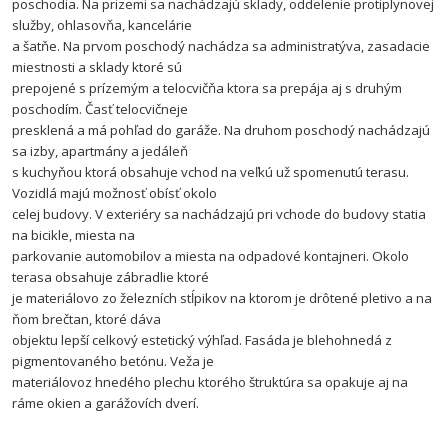
poschodia. Na prizemi sa nachádzajú sklady, oddelenie protiplynovej
služby, ohlasovňa, kancelárie
a šatňe. Na prvom poschodý nachádza sa administratýva, zasadacie
miestnosti a sklady ktoré sú
prepojené s prízemým a telocvičňa ktora sa prepája aj s druhým
poschodím. Časť telocvičneje
presklená a má pohľad do garáže. Na druhom poschodý nachádzajú
sa izby, apartmány a jedáleň
s kuchyňou ktorá obsahuje vchod na veľkú už spomenutú terasu.
Vozidlá majú možnosť obísť okolo
celej budovy. V exteriéry sa nachádzajú pri vchode do budovy statia
na bicikle, miesta na
parkovanie automobilov a miesta na odpadové kontajneri. Okolo
terasa obsahuje zábradlie ktoré
je materiálovo zo železních stĺpikov na ktorom je drôtené pletivo a na
ňom brečtan, ktoré dáva
objektu lepší celkový estetický výhľad. Fasáda je blehohnedá z
pigmentovaného betónu. Veža je
materiálovoz hnedého plechu ktorého štruktúra sa opakuje aj na
ráme okien a garážovích dverí.