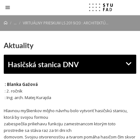
Prejsť na obsah
...
VIRTUÁLNY PRIESKUM LS 2019/20 : ARCHITEKTÚRA : URBANIZMUS : 2. ROČNÍK
Aktuality
Hasičská stanica DNV
: Blanka Gažová
: 2. ročník
: Ing. arch. Matej Kurajda
Hlavnou myšlienkov môjho návrhu bolo vytvoriť hasičskú stanicu,
ktorá by svojou formou
zabespečila priliehavu funkciju zamestnancom ktorým toto
prostredie sa stáva raz za tri dni ich
domovom. Svojou otvorenosťou a tvarom pomáha hasičom čím skvor