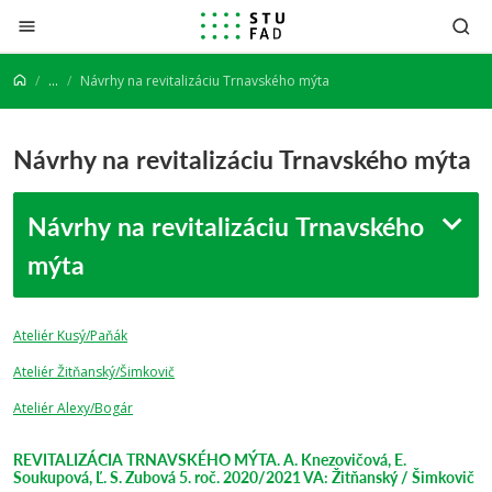
Prejsť na obsah
...
Návrhy na revitalizáciu Trnavského mýta
Návrhy na revitalizáciu Trnavského mýta
Návrhy na revitalizáciu Trnavského
mýta
Ateliér Kusý/Paňák
Ateliér Žitňanský/Šimkovič
Ateliér Alexy/Bogár
REVITALIZÁCIA TRNAVSKÉHO MÝTA. A. Knezovičová, E.
Soukupová, Ľ. S. Zubová 5. roč. 2020/2021 VA: Žitňanský / Šimkovič