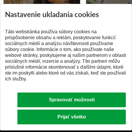
Prípravné kurzy
Študentská súťa
Nastavenie ukladania cookies
Pridané 14.07.2026
Pridané 03.07.2026
Táto webstránka používa súbory cookies na
prispôsobenie obsahu a reklám, poskytovanie funkcií
sociálnych médií a analýzu návštevnosti používame
súbory cookie. Informácie o tom, ako používate naše
webové stránky, poskytujeme aj našim partnerom v oblasti
SPÄŤ NA VRCH
sociálnych médií, inzercie a analýzy. Títo partneri môžu
príslušné informácie skombinovať s ďalšími údajmi, ktoré
ste im poskytli alebo ktoré od vás získali, keď ste používali
ich služby.
Spravovať možnosti
Prijať všetko
© 2026 Slovenská technická univerzita