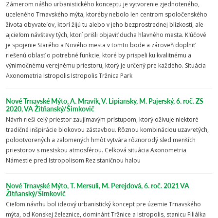
Zámerom nášho urbanistického konceptu je vytvorenie zjednoteného,
uceleného Trnavského mýta, ktoréby nebolo len centrom spoločenského
života obyvateľov, ktorí žijú tu alebo v jeho bezprostrednej blízkosti, ale
ajcieľom návštevy tých, ktorí prišli objaviť ducha hlavného mesta. Kľúčové
je spojenie Starého a Nového mesta v tomto bode a zároveň doplniť
riešenú oblasť o potrebné funkcie, ktoré by prispeli ku kvalitnému a
výnimočnému verejnému priestoru, ktorý je určený pre každého. Situácia
Axonometria Istropolis Istropolis Tržnica Park
Nové Trnavské Mýto, A. Mravík, V. Lipiansky, M. Pajerský, 6. roč. ZS
2020, VA Žitňanský/Šimkovič
Návrh rieši celý priestor zaujímavým prístupom, ktorý oživuje niektoré
tradičné inšpirácie blokovou zástavbou. Rôznou kombináciou uzavretých,
polootvorených a zalomených hmôt vytvára rôznorodý sled menších
priestorov s mestskou atmosférou. Celková situácia Axonometria
Námestie pred Istropolisom Rez staničnou halou
Nové Trnavské Mýto, T. Mersuli, M. Perejdová, 6. roč. 2021 VA
Žitňanský/Šimkovič
Cieľom návrhu bol ideový urbanistický koncept pre územie Trnavského
mýta, od Konskej železnice, dominánt Tržnice a Istropolis, stanicu Filiálka