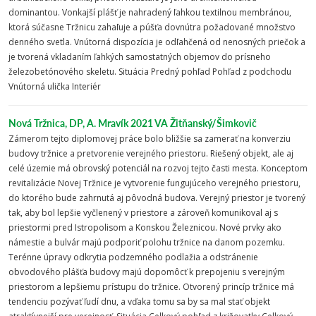
dominantou. Vonkajší plášť je nahradený ľahkou textilnou membránou,
ktorá súčasne Tržnicu zahaľuje a púšťa dovnútra požadované množstvo
denného svetla. Vnútorná dispozícia je odľahčená od nenosných priečok a
je tvorená vkladaním ľahkých samostatných objemov do prísneho
železobetónového skeletu. Situácia Predný pohľad Pohľad z podchodu
Vnútorná ulička Interiér
Nová Tržnica, DP, A. Mravík 2021 VA Žitňanský/Šimkovič
Zámerom tejto diplomovej práce bolo bližšie sa zamerať na konverziu
budovy tržnice a pretvorenie verejného priestoru. Riešený objekt, ale aj
celé územie má obrovský potenciál na rozvoj tejto časti mesta. Konceptom
revitalizácie Novej Tržnice je vytvorenie fungujúceho verejného priestoru,
do ktorého bude zahrnutá aj pôvodná budova. Verejný priestor je tvorený
tak, aby bol lepšie vyčlenený v priestore a zároveň komunikoval aj s
priestormi pred Istropolisom a Konskou Železnicou. Nové prvky ako
námestie a bulvár majú podporiť polohu tržnice na danom pozemku.
Terénne úpravy odkrytia podzemného podlažia a odstránenie
obvodového plášťa budovy majú dopomôcť k prepojeniu s verejným
priestorom a lepšiemu prístupu do tržnice. Otvorený princíp tržnice má
tendenciu pozývať ľudí dnu, a vďaka tomu sa by sa mal stať objekt