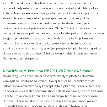
až po Pioniersku ulicu. Návrh sa snaží o priestorovú organizáciu a
poriadok, rešpektujúci zachovávajúci hodnotné stavby ako Istropolis a
Tržnica. Navrhované nové hmoty vychádzali z už existujúcich princípov,
ktoré v danom území diktujú práve spomínané dominanty. Nový
urbanizmus sa prispôsobuje modulom týchto stavieb, sleduje ich
proporcie a výrazné priestorové línie. Okolie Tržnice dotvára dvoma
líniovými hmotami, pričom naopak predpolie Istropolisu zostáva otvorené
a vyjadruje tak dôležitosť Istropolisu. Výsledkom návrhu je taknové
centrum Bratislavy s kultúrnym a kongresovým centrom Istropolis,
administratívnymi priestormi, zelenými pobytovými plochami a napokon
dotvárajúcou obytnou zónou. Situácia Axonometria Situácia námestia
Námestie pred Istropolisom
Nová Tržnica, M. Perejdová, DP 2021, VA Žitňanský/Šimkovič
Návrh reaguje na problém neriešených okolitých plôch a celkového
vonkajšieho i vnútorného vzhľadu Novej Tržnice na Trnavskom mýte.
Urbanisticko-architektonický koncept tejto diplomovej práce je založený
na otvorení súčasného podzemného podlažia do okolia, pričom následne
na tejto úrovni vzniká komunikácia s okolitými hmotami a podchodom.
Budova Tržnice sa takýmto spôsobom stáva aktívnym členom malého
urbanistického celku, pričom neustále je jeho architektonickou