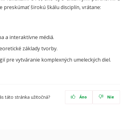
 preskúmať širokú škálu disciplín, vrátane:
a a interaktívne médiá.
eoretické základy tvorby.
ií pre vytváranie komplexných umeleckých diel.
ás táto stránka užitočná?
Áno
Nie