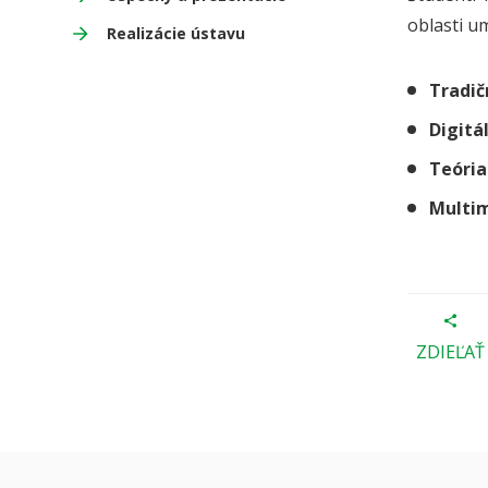
oblasti u
Realizácie ústavu
Tradič
Digitá
Teória
Multim
ZDIEĽAŤ