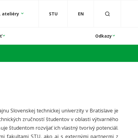
 ateliéry
STU
EN
ť
Odkazy
jnu Slovenskej technickej univerzity v Bratislave je
echnických zručností študentov v oblasti výtvarného
e študentom rozvíjať ich vlastný tvorivý potenciál.
mi fakultami STU, ako aj s externými partnermi z