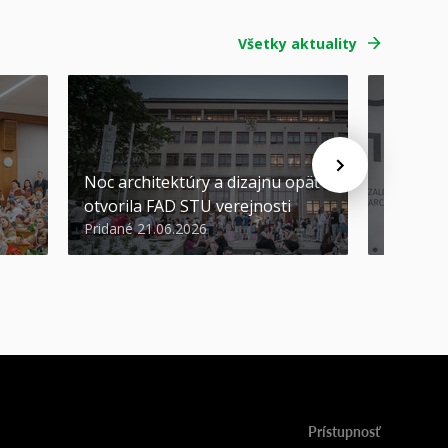
Všetky aktuality
Noc architektúry a dizajnu opäť
Cenu de
otvorila FAD STU verejnosti
Nikoleta
Pridané 21.06.2026
Pridané 2
Prístupnosť