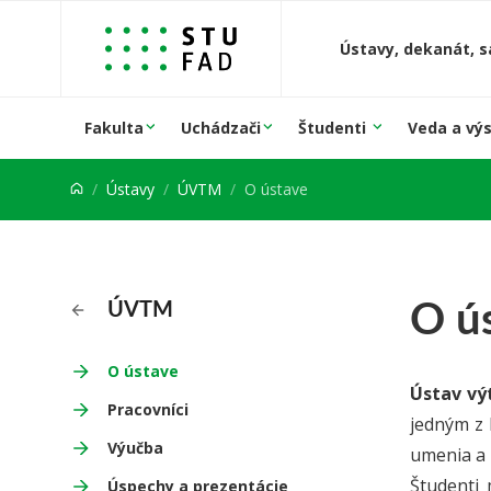
Prejsť na obsah
Ústavy, dekanát, s
Fakulta
Uchádzači
Študenti
Veda a vý
Ústavy
ÚVTM
O ústave
O ú
ÚVTM
O ústave
Ústav vý
Pracovníci
jedným z 
Výučba
umenia a 
Študenti 
Úspechy a prezentácie