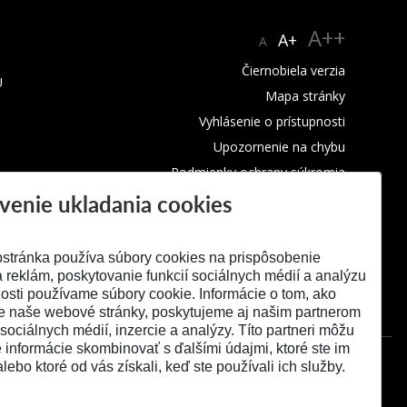
A++
A+
A
Čiernobiela verzia
U
Mapa stránky
Vyhlásenie o prístupnosti
Upozornenie na chybu
Podmienky ochrany súkromia
venie ukladania cookies
Využívanie cookies
stránka používa súbory cookies na prispôsobenie
 reklám, poskytovanie funkcií sociálnych médií a analýzu
osti používame súbory cookie. Informácie o tom, ako
e naše webové stránky, poskytujeme aj našim partnerom
 sociálnych médií, inzercie a analýzy. Títo partneri môžu
é informácie skombinovať s ďalšími údajmi, ktoré ste im
alebo ktoré od vás získali, keď ste používali ich služby.