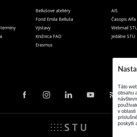
Bellušove ateliéry
AIS
Fond Emila Belluša
Časopis Alfa
 termíny
Výstavy
Webmail ST
ka
Knižnica FAD
Jedálne STU
Erasmus
Nasta
Táto web
obsahu a
návštevn
používat
v oblasti
príslušn
poskytli 