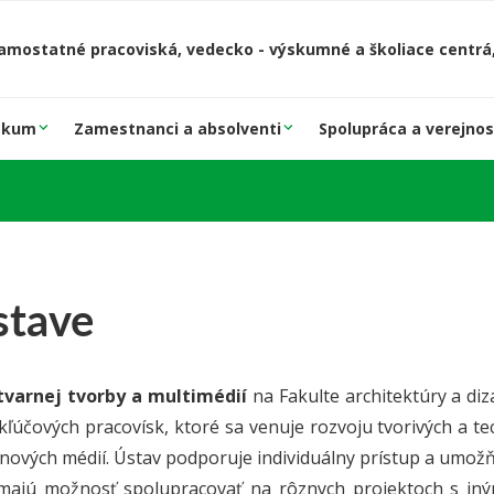
amostatné pracoviská, vedecko - výskumné a školiace centrá,
skum
Zamestnanci a absolventi
Spolupráca a verejnos
stave
tvarnej tvorby a multimédií
na Fakulte architektúry a diza
kľúčových pracovísk, ktoré sa venuje rozvoju tvorivých a t
nových médií. Ústav podporuje individuálny prístup a umožňuj
majú možnosť spolupracovať na rôznych projektoch s iný