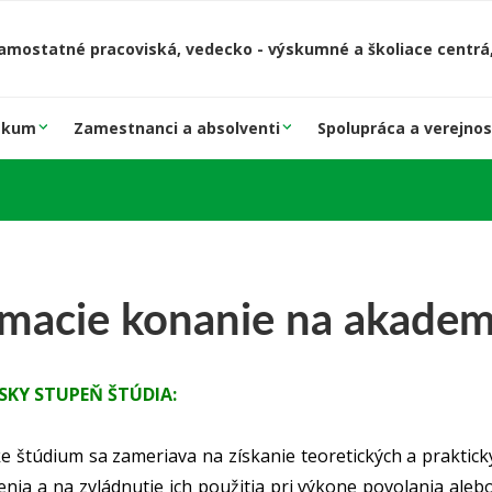
amostatné pracoviská, vedecko - výskumné a školiace centrá,
skum
Zamestnanci a absolventi
Spolupráca a verejnos
jímacie konanie na akade
SKY STUPEŇ ŠTÚDIA:
e štúdium sa zameriava na získanie teoretických a prakti
nia a na zvládnutie ich použitia pri výkone povolania al