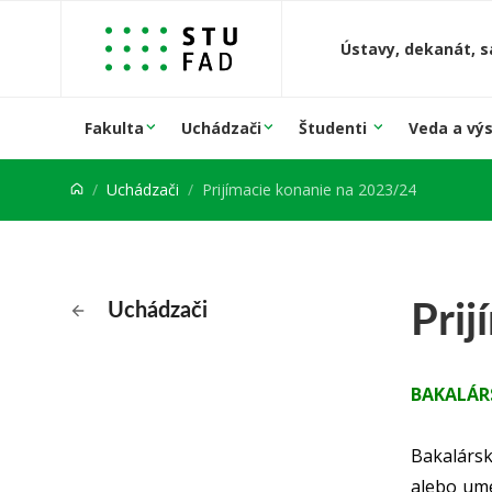
Prejsť na obsah
Ústavy, dekanát, s
Fakulta
Uchádzači
Študenti
Veda a vý
Uchádzači
Prijímacie konanie na 2023/24
Pri
Uchádzači
BAKALÁR
Bakalársk
alebo ume