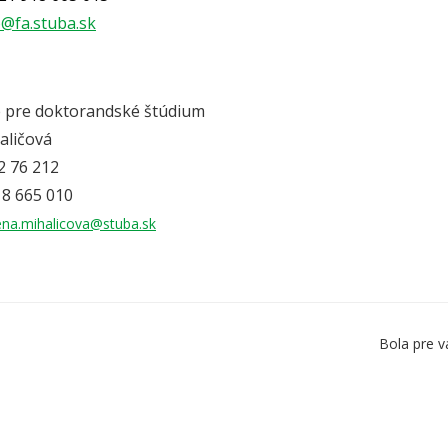
@fa.stuba.sk
 pre doktorandské štúdium
aličová
72 76 212
18 665 010
ena.mihalicova@stuba.sk
Bola pre v