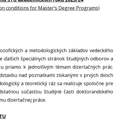
on conditions for Master‘s Degree Programs)
ilozofických a metodologických základov vedeckého
ie ďalších špeciálnych stránok študijných odborov a
žu priamo k jednotlivým témam dizertačných prác.
dstavbu nad poznatkami získanými v prvých dvoch
ologický a teoretický ráz sa realizuje spoločne pre
statnou súčasťou študijné časti doktorandského
mu dizertačnej práce.
STU