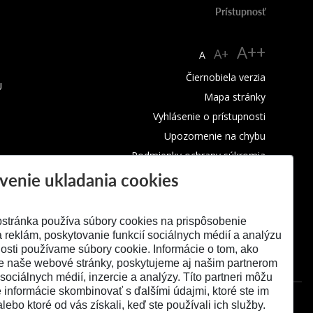
Prístupnosť
A++
A+
A
Čiernobiela verzia
U
Mapa stránky
Vyhlásenie o prístupnosti
Upozornenie na chybu
Podmienky ochrany súkromia
venie ukladania cookies
Využívanie cookies
stránka používa súbory cookies na prispôsobenie
 reklám, poskytovanie funkcií sociálnych médií a analýzu
osti používame súbory cookie. Informácie o tom, ako
e naše webové stránky, poskytujeme aj našim partnerom
 sociálnych médií, inzercie a analýzy. Títo partneri môžu
é informácie skombinovať s ďalšími údajmi, ktoré ste im
alebo ktoré od vás získali, keď ste používali ich služby.