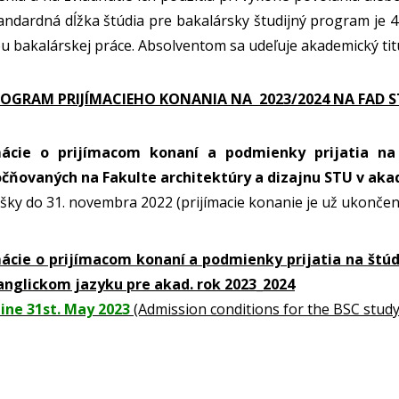
tandardná dĺžka štúdia pre bakalársky študijný program je 
 bakalárskej práce. Absolventom sa udeľuje akademický titul
GRAM PRIJÍMACIEHO KONANIA NA 2023/2024 NA FAD 
mácie o prijímacom konaní a podmienky prijatia na
čňovaných na Fakulte architektúry a dizajnu STU v ak
ášky do 31. novembra 2022 (prijímacie konanie je už ukončen
ácie o prijímacom konaní a podmienky prijatia na št
anglickom jazyku pre akad. rok 2023_2024
line 31st. May 2023
(Admission conditions for the BSC stud