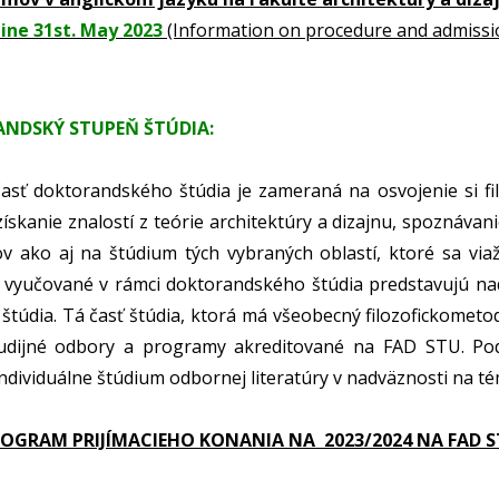
line 31st. May 2023
(Information on procedure and admissi
NDSKÝ STUPEŇ ŠTÚDIA:
časť doktorandského štúdia je zameraná na osvojenie si f
získanie znalostí z teórie architektúry a dizajnu, spoznávan
 ako aj na štúdium tých vybraných oblastí, ktoré sa via
 vyučované v rámci doktorandského štúdia predstavujú na
štúdia. Tá časť štúdia, ktorá má všeobecný filozofickometod
tudijné odbory a programy akreditované na FAD STU. Pod
 individuálne štúdium odbornej literatúry v nadväznosti na té
GRAM PRIJÍMACIEHO KONANIA NA 2023/2024 NA FAD 