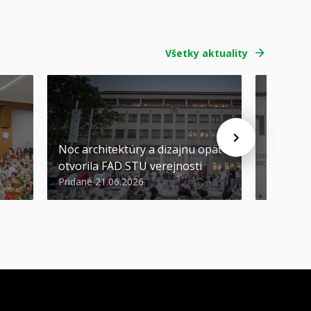
Všetky aktuality
Noc architektúry a dizajnu opäť
Cenu de
otvorila FAD STU verejnosti
Nikoleta
Pridané 21.06.2026
Pridané 2