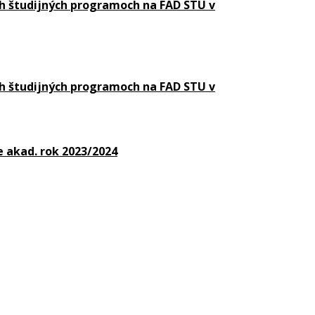
h študijných programoch na FAD STU v
h študijných
programoch na FAD STU v
 akad. rok 2023/2024