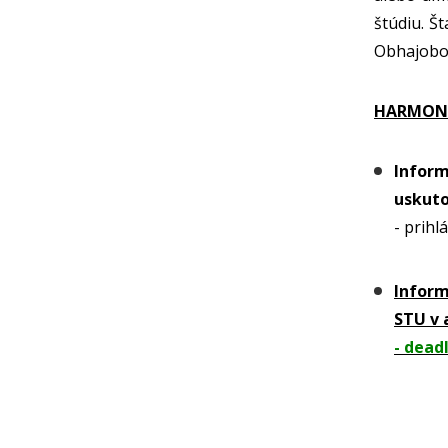
štúdiu. Š
Obhajobou
HARMONO
Infor
uskuto
- prihl
Inform
STU v 
- dead