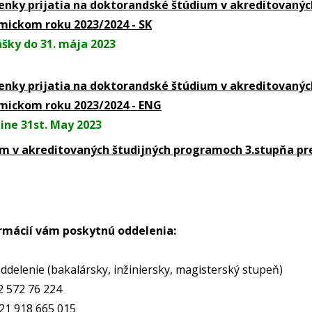
nky prijatia na doktorandské štúdium v akreditovanýc
ickom roku 2023/2024 - SK
lášky do 31. mája 2023
nky prijatia na doktorandské štúdium v akreditovanýc
ickom roku 2023/2024 - ENG
line 31st. May 2023
m v akreditovaných študijných programoch 3.stupňa pre
ormácií vám poskytnú oddelenia:
oddelenie (bakalársky, inžiniersky, magisterský stupeň)
 2 572 76 224
421 918 665 015