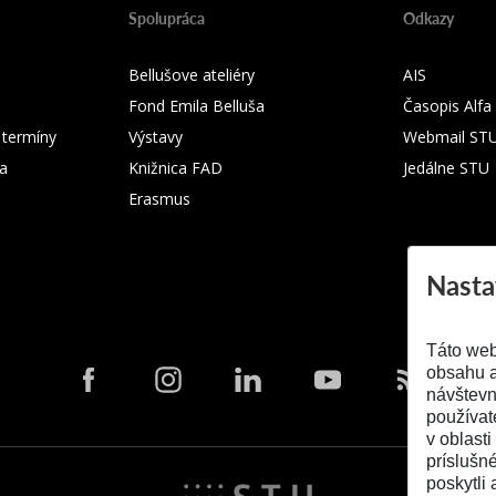
Spolupráca
Odkazy
Bellušove ateliéry
AIS
Fond Emila Belluša
Časopis Alfa
 termíny
Výstavy
Webmail ST
ka
Knižnica FAD
Jedálne STU
Erasmus
Nasta
Táto web
obsahu a
návštevn
používat
v oblasti
príslušn
poskytli 