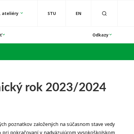
 ateliéry
STU
EN
ť
Odkazy
mický rok 2023/2024
ckých poznatkov založených na súčasnom stave vedy
ebo pri pokračovaní v nadväzujúcom vysokoškolskom