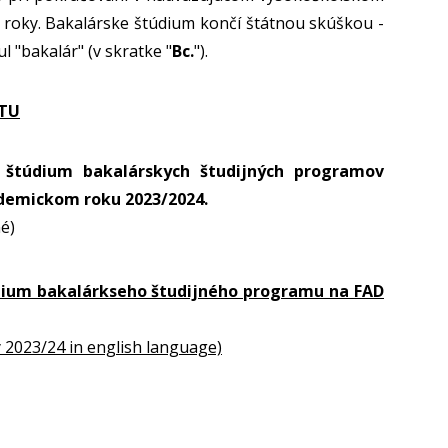
4 roky. Bakalárske štúdium končí štátnou skúškou -
 "bakalár" (v skratke "
Bc.
").
STU
 štúdium bakalárskych študijných programov
ademickom roku 2023/2024.
é)
údium bakalárkseho študijného programu na FAD
y 2023/24 in english language)