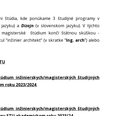
ni štúdia, kde ponúkame 3 študijné programy v
 jazyku) a
Dizajn
(v slovenskom jazyku). V týchto
p. magisterské štúdium končí štátnou skúškou -
 "inžinier architekt" (v skratke "
Ing. arch
") alebo
STU
údium inžinierskych/magisterských študijných
m roku 2023/2024
údium inžinierskych/magisterských študijných
ajnu STU akademickom roku 2023/24