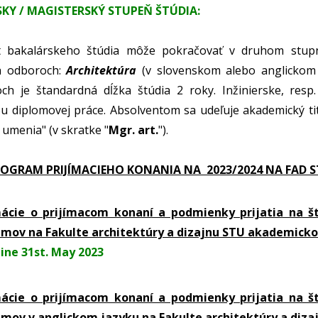
SKY / MAGISTERSKÝ STUPEŇ ŠTÚDIA:
t bakalárskeho štúdia môže pokračovať v druhom stup
ch odboroch:
Architektúra
(v slovenskom alebo anglickom
ch je štandardná dĺžka štúdia 2 roky. Inžinierske, res
 diplomovej práce. Absolventom sa udeľuje akademický titul
 umenia" (v skratke "
Mgr. art.
").
GRAM PRIJÍMACIEHO KONANIA NA 2023/2024 NA FAD 
ácie o prijímacom konaní a podmienky prijatia na št
mov na Fakulte architektúry a dizajnu STU
akademicko
line 31st. May 2023
ácie o prijímacom konaní a podmienky prijatia na št
mov v anglickom jazyku na Fakulte architektúry a diz