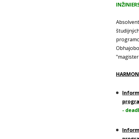
INŽINIER
Absolven
študijný
programo
Obhajobou
"magister
HARMONO
Inform
progra
- dead
Inform
progra