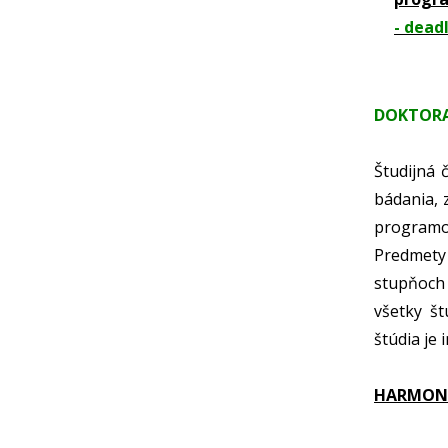
- dead
DOKTORA
Študijná 
bádania, 
programov
Predmety
stupňoch 
všetky š
štúdia je
HARMONO