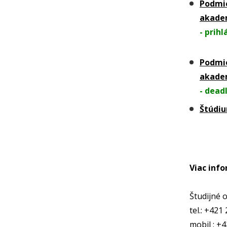
Podmie
akadem
- prih
Podmie
akadem
- dead
Štúdiu
Viac inf
Študijné 
tel.: +421
mobil : +