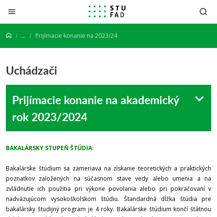
Prejsť na obsah
...
Prijímacie konanie na 2023/24
Uchádzači
Prijímacie konanie na akademický
rok 2023/2024
BAKALÁRSKY STUPEŇ ŠTÚDIA:
Bakalárske štúdium sa zameriava na získanie teoretických a praktických
poznatkov založených na súčasnom stave vedy alebo umenia a na
zvládnutie ich použitia pri výkone povolania alebo pri pokračovaní v
nadväzujúcom vysokoškolskom štúdiu. Štandardná dĺžka štúdia pre
bakalársky študijný program je 4 roky. Bakalárske štúdium končí štátnou