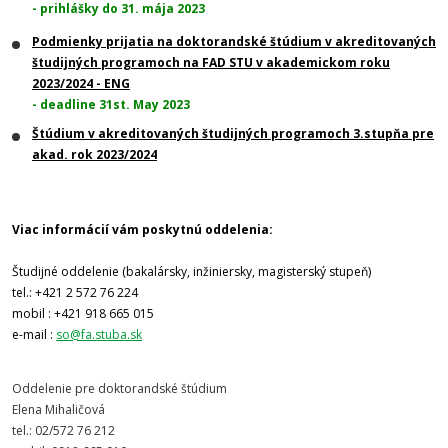
- prihlášky do 31. mája 2023
Podmienky prijatia na doktorandské štúdium v akreditovaných
študijných
programoch na FAD STU v akademickom roku
2023/2024 - ENG
- deadline 31st. May 2023
Štúdium v akreditovaných študijných programoch 3.stupňa pre
akad. rok 2023/2024
Viac informácií vám poskytnú oddelenia:
Študijné oddelenie (bakalársky, inžiniersky, magisterský stupeň)
tel.: +421 2 572 76 224
mobil : +421 918 665 015
e-mail :
so@fa.stuba.sk
Oddelenie pre doktorandské štúdium
Elena Mihaličová
tel.: 02/572 76 212