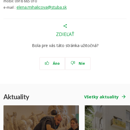
mobil: 0918 665 010
elena.mihalicova@stuba.sk
e-mail :
ZDIEĽAŤ
Bola pre vás táto stránka užitočná?
Áno
Nie
Aktuality
Všetky aktuality