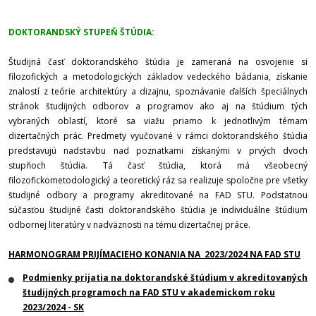
DOKTORANDSKÝ STUPEŇ ŠTÚDIA:
Študijná časť doktorandského štúdia je zameraná na osvojenie si
filozofických a metodologických základov vedeckého bádania, získanie
znalostí z teórie architektúry a dizajnu, spoznávanie ďalších špeciálnych
stránok študijných odborov a programov ako aj na štúdium tých
vybraných oblastí, ktoré sa viažu priamo k jednotlivým témam
dizertačných prác. Predmety vyučované v rámci doktorandského štúdia
predstavujú nadstavbu nad poznatkami získanými v prvých dvoch
stupňoch štúdia. Tá časť štúdia, ktorá má všeobecný
filozofickometodologický a teoretický ráz sa realizuje spoločne pre všetky
študijné odbory a programy akreditované na FAD STU. Podstatnou
súčasťou študijné časti doktorandského štúdia je individuálne štúdium
odbornej literatúry v nadväznosti na tému dizertačnej práce.
HARMONOGRAM PRIJÍMACIEHO KONANIA NA 2023/2024 NA FAD STU
Podmienky prijatia na doktorandské štúdium v akreditovaných
študijných programoch na FAD STU v akademickom roku
2023/2024 - SK