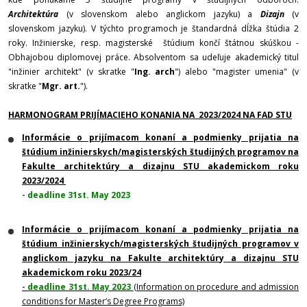
Architektúra
(v slovenskom alebo anglickom jazyku) a
Dizajn
(v
slovenskom jazyku). V týchto programoch je štandardná dĺžka štúdia 2
roky. Inžinierske, resp. magisterské štúdium končí štátnou skúškou -
Obhajobou diplomovej práce. Absolventom sa udeľuje akademický titul
"inžinier architekt" (v skratke "
Ing. arch
") alebo "magister umenia" (v
skratke "
Mgr. art.
").
HARMONOGRAM PRIJÍMACIEHO KONANIA NA 2023/2024 NA FAD STU
Informácie o prijímacom konaní a podmienky prijatia na
štúdium inžinierskych/magisterských študijných programov na
Fakulte architektúry a dizajnu STU
akademickom roku
2023/2024
- deadline 31st. May 2023
Informácie o prijímacom konaní a podmienky prijatia na
štúdium inžinierskych/magisterských študijných programov v
anglickom jazyku na Fakulte architektúry a dizajnu STU
akademickom roku 2023/24
- deadline 31st. May 2023
(Information on procedure and admission
conditions for Master‘s Degree Programs)