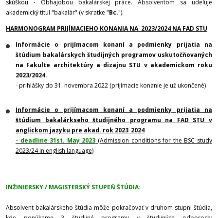
skúškou - Obhajobou bakalárskej práce. Absolventom sa udeľuje
akademický titul "bakalár" (v skratke "
Bc.
").
HARMONOGRAM PRIJÍMACIEHO KONANIA NA 2023/2024 NA FAD STU
Informácie o prijímacom konaní a podmienky prijatia na
štúdium bakalárskych študijných programov uskutočňovaných
na Fakulte architektúry a dizajnu STU v akademickom roku
2023/2024.
- prihlášky do 31. novembra 2022 (prijímacie konanie je už ukončené)
Informácie o prijímacom konaní a podmienky prijatia na
štúdium bakalárkseho študijného programu na FAD STU v
anglickom jazyku pre akad. rok 2023_2024
- deadline 31st. May 2023
(Admission conditions for the BSC study
2023/24 in english language)
INŽINIERSKY / MAGISTERSKÝ STUPEŇ ŠTÚDIA:
Absolvent bakalárskeho štúdia môže pokračovať v druhom stupni štúdia,
kde ponúkame 3 študijné programy v študijných odboroch: