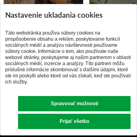
Prípravné kurzy
Študentská súťa
Nastavenie ukladania cookies
Pridané 14.07.2026
Pridané 03.07.2026
Táto webstránka používa súbory cookies na
prispôsobenie obsahu a reklám, poskytovanie funkcií
sociálnych médií a analýzu návštevnosti používame
súbory cookie. Informácie o tom, ako používate naše
webové stránky, poskytujeme aj našim partnerom v oblasti
SPÄŤ NA VRCH
sociálnych médií, inzercie a analýzy. Títo partneri môžu
príslušné informácie skombinovať s ďalšími údajmi, ktoré
ste im poskytli alebo ktoré od vás získali, keď ste používali
ich služby.
Spravovať možnosti
Prijať všetko
© 2026 Slovenská technická univerzita