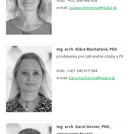
mob.:
+421 908 948 626
e-mail:
zuzana.ceresnova@stuba.sk
Ing. arch. Klára Macháčová, PhD.
prodekanka pre zahraničné vzťahy a PR
mob.: +421 940 613 584
e-mail:
klara.machacova@stuba.sk
Ing. arch. Karol Görner, PhD.,
univerzitný docent