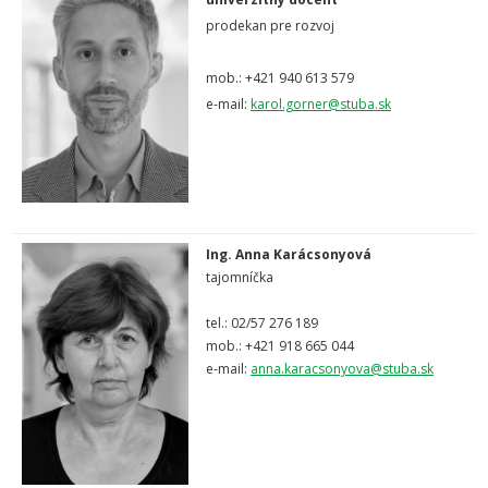
prodekan pre rozvoj
mob.: +421 940 613 579
e-mail:
karol.gorner@stuba.sk
Ing. Anna Karácsonyová
tajomníčka
tel.: 02/57 276 189
mob.: +421 918 665 044
e-mail:
anna.karacsonyova@stuba.sk