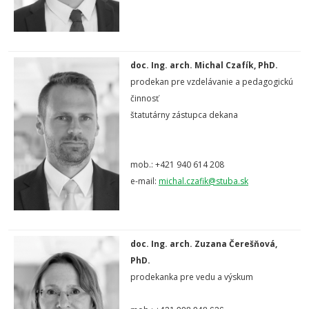
doc. Ing. arch. Michal Czafík, PhD.
prodekan pre vzdelávanie a pedagogickú
činnosť
štatutárny zástupca dekana
mob.: +421 940 614 208
e-mail:
michal.czafik@stuba.sk
doc. Ing. arch. Zuzana Čerešňová,
PhD.
prodekanka pre vedu a výskum