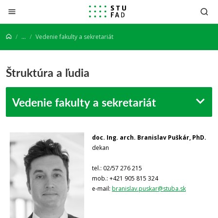
Prejsť na obsah
...
Vedenie fakulty a sekretariát
Štruktúra a ľudia
Vedenie fakulty a sekretariát
doc. Ing. arch. Branislav Puškár, PhD.
dekan
tel.: 02/57 276 215
mob.: +421 905 815 324
e-mail:
branislav.puskar@stuba.sk