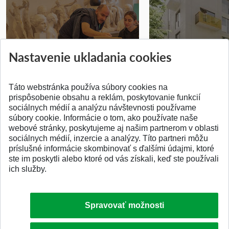
Prípravné kurzy
Študentská súťa
Nastavenie ukladania cookies
Pridané 14.07.2026
Pridané 03.07.2026
Táto webstránka používa súbory cookies na
prispôsobenie obsahu a reklám, poskytovanie funkcií
sociálnych médií a analýzu návštevnosti používame
súbory cookie. Informácie o tom, ako používate naše
webové stránky, poskytujeme aj našim partnerom v oblasti
SPÄŤ NA VRCH
sociálnych médií, inzercie a analýzy. Títo partneri môžu
príslušné informácie skombinovať s ďalšími údajmi, ktoré
ste im poskytli alebo ktoré od vás získali, keď ste používali
ich služby.
Spravovať možnosti