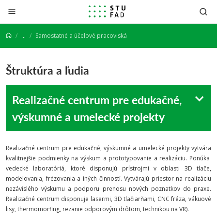
Prejsť na obsah
...
Samostatné a účelové pracoviská
Štruktúra a ľudia
Realizačné centrum pre edukačné,
výskumné a umelecké projekty
Realizačné centrum pre edukačné, výskumné a umelecké projekty vytvára
kvalitnejšie podmienky na výskum a prototypovanie a realizáciu. Ponúka
vedecké laboratóriá, ktoré disponujú prístrojmi v oblasti 3D tlače,
modelovania, frézovania a iných činností. Vytvárajú priestor na realizáciu
nezávislého výskumu a podporu prenosu nových poznatkov do praxe.
Realizačné centrum disponuje lasermi, 3D tlačiarňami, CNC fréza, vákuové
lisy, thermomorfing, rezanie odporovým drôtom, technikou na VR).