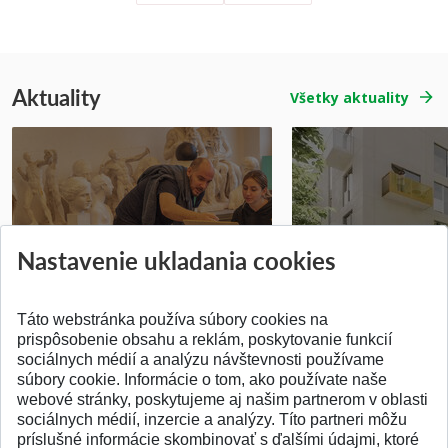
Aktuality
Všetky aktuality
Prípravné kurzy
Študentská súťa
Nastavenie ukladania cookies
Pridané 14.07.2026
Pridané 03.07.2026
Táto webstránka používa súbory cookies na
prispôsobenie obsahu a reklám, poskytovanie funkcií
sociálnych médií a analýzu návštevnosti používame
súbory cookie. Informácie o tom, ako používate naše
webové stránky, poskytujeme aj našim partnerom v oblasti
SPÄŤ NA VRCH
sociálnych médií, inzercie a analýzy. Títo partneri môžu
príslušné informácie skombinovať s ďalšími údajmi, ktoré