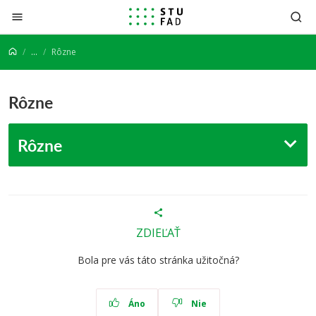
Prejsť na obsah
...
Rôzne
Rôzne
Rôzne
ZDIEĽAŤ
Bola pre vás táto stránka užitočná?
Áno
Nie