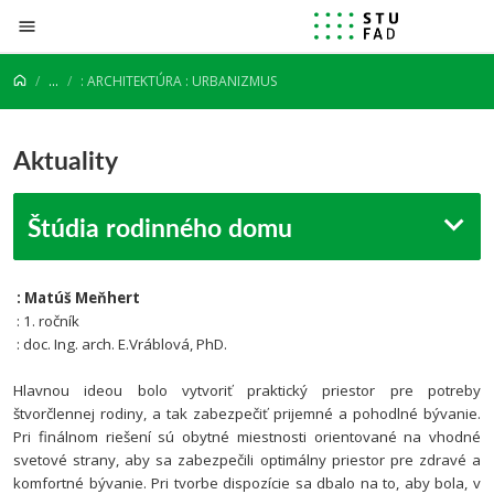
Prejsť na obsah
...
: ARCHITEKTÚRA : URBANIZMUS
Aktuality
Štúdia rodinného domu
: Matúš Meňhert
: 1. ročník
: doc. Ing. arch. E.Vráblová, PhD.
Hlavnou ideou bolo vytvoriť praktický priestor pre potreby
štvorčlennej rodiny, a tak zabezpečiť prijemné a pohodlné bývanie.
Pri finálnom riešení sú obytné miestnosti orientované na vhodné
svetové strany, aby sa zabezpečili optimálny priestor pre zdravé a
komfortné bývanie.
Pri tvorbe dispozície sa dbalo na to, aby bola, v