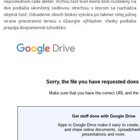
neposlednom rade ateliér. Vrchnú časť tvorí menší blok rozdelený na
dve podlažia ukončený sedlovou strechou, v ktorom sa nachádza
obytná časť. Odsadenie oboch blokov vytvára po takmer celej južnej
strane priestrannú terasu s úžasným výhľadom. Všetky podlažia
prepája dvojramenné schodisko.