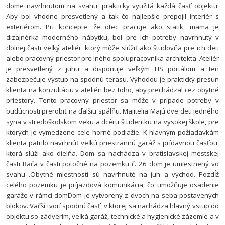
dome navrhnutom na svahu, prakticky využitá každá časť objektu.
Aby bol vhodne presvetlený a tak čo najlepšie prepojil interiér s
exteriérom.
Pri koncepte, že otec pracuje ako statik, mama je
dizajnérka moderného nábytku, bol pre ich potreby navrhnutý v
dolnej časti veľký ateliér, ktorý môže slúžiť ako študovňa pre ich deti
alebo pracovný priestor pre iného spolupracovníka architekta. Ateliér
je presvetlený z juhu a disponuje veľkým HS portálom a ten
zabezpečuje výstup na spodnú terasu. Výhodou je praktický presun
klienta na konzultáciu v ateliéri bez toho, aby prechádzal cez obytné
priestory. Tento pracovný priestor sa môže v prípade potreby v
budúcnosti prerobiť na ďalšiu spálňu. Majitelia Majú dve deti jedného
syna v stredoškolskom veku a dcéru študentku na vysokej škole, pre
ktorých je vymedzene cele horné podlažie. K hlavným požiadavkám
klienta patrilo navrhnúť veľkú priestrannú garáž s prídavnou časťou,
ktorá slúži ako dielňa.
Dom sa nachádza v bratislavskej mestskej
časti Rača v časti potočné na pozemku č. 26 dom je umiestnený vo
svahu .Obytné miestnosti sú navrhnuté na juh a východ. Pozdĺž
celého pozemku je príjazdová komunikácia, čo umožňuje osadenie
garáže v rámci domDom je vytvorený z dvoch na seba postavených
blokov. Väčší tvorí spodnú časť, v ktorej sa nachádza hlavný vstup do
objektu so zádverím, veľká garáž, technické a hygienické zázemie a v