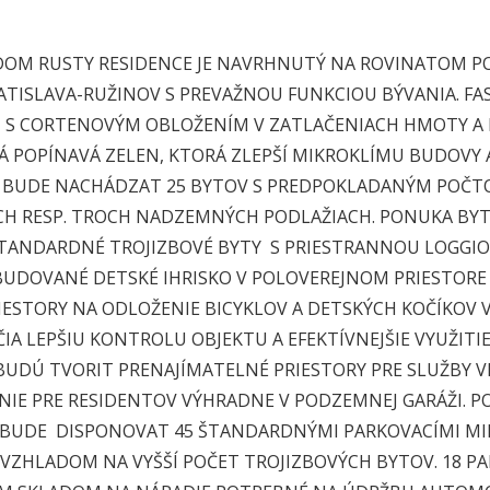
DOM RUSTY RESIDENCE JE NAVRHNUTÝ NA ROVINATOM 
ATISLAVA-RUŽINOV S PREVAŽNOU FUNKCIOU BÝVANIA.
FA
 S CORTENOVÝM OBLOŽENÍM
V ZATLAČENIACH HMOTY A 
NÁ
POPÍNAVÁ ZELEN, KTORÁ ZLEPŠÍ MIKROKLÍMU BUDOVY A
 BUDE NACHÁDZAT 25 BYTOV S PREDPOKLADANÝM
POČTO
CH RESP.
TROCH NADZEMNÝCH PODLAŽIACH. PONUKA BYT
TANDARDNÉ TROJIZBOVÉ BYTY S PRIESTRANNOU LOGGIO
UDOVANÉ DETSKÉ IHRISKO V POLOVEREJNOM PRIESTORE
IESTORY NA ODLOŽENIE BICYKLOV A DETSKÝCH KOČÍKOV
IA LEPŠIU KONTROLU OBJEKTU A EFEKTÍVNEJŠIE
VYUŽITI
 BUDÚ TVORIT PRENAJÍMATELNÉ
PRIESTORY PRE SLUŽBY 
NIE PRE RESIDENTOV VÝHRADNE
V PODZEMNEJ GARÁŽI. 
BUDE DISPONOVAT 45 ŠTANDARDNÝMI
PARKOVACÍMI MI
A VZHLADOM NA VYŠŠÍ POČET TROJIZBOVÝCH BYTOV.
18 P