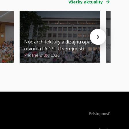
Všetky aktuality
Noc architektúry a dizajnu opäť
Cenu de
otvorila FAD STU verejnosti
Nikoleta
Pridané 21.06.2026
Pridané 2
Prístupnosť