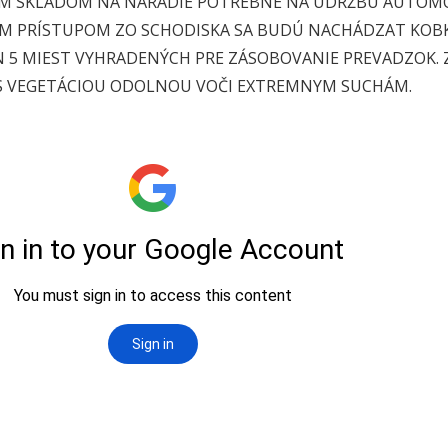
M SKLADOM NA NÁRADIE POTREBNÉ NA ÚDRŽBU AUTOM
YM PRÍSTUPOM ZO SCHODISKA SA BUDÚ NACHÁDZAT
KOBK
N 5 MIEST VYHRADENÝCH PRE ZÁSOBOVANIE PREVADZOK.
S VEGETÁCIOU ODOLNOU VOČI EXTREMNYM SUCHÁM.