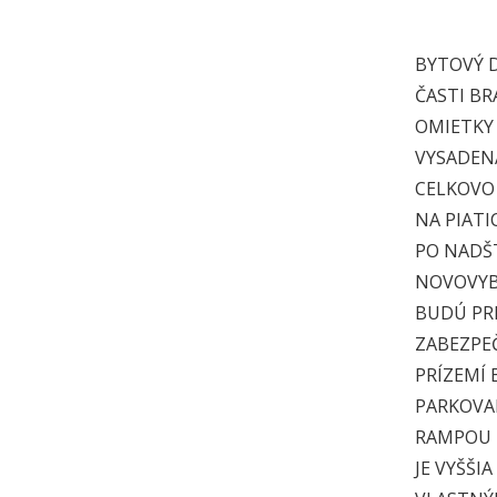
BYTOVÝ 
ČASTI BR
OMIETKY
VYSADE
CELKOVO
NA PIATI
PO NADŠ
NOVOVYB
BUDÚ PR
ZABEZPEČ
PRÍZEMÍ
PARKOVA
RAMPOU 
JE VYŠŠI