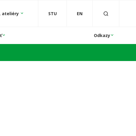
 ateliéry
STU
EN
ť
Odkazy