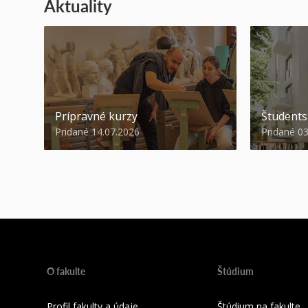
Aktuality
Prípravné kurzy
Študent
Pridané 14.07.2026
Pridané 0
O fakulte
Štúdium
Profil fakulty a údaje
Štúdium na fakulte