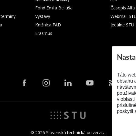
Fond Emila Belluša
Časopis Alfa
 termíny
Výstavy
Webmail ST
ka
Knižnica FAD
Jedálne STU
Erasmus
Nasta
Táto web
obsahu a
návštevn
používat
v oblasti
príslušn
poskytli 
© 2026 Slovenská technická univerzita