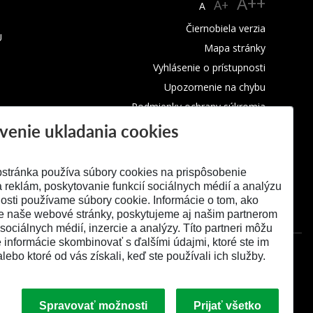
A++
A+
A
Čiernobiela verzia
U
Mapa stránky
Vyhlásenie o prístupnosti
Upozornenie na chybu
Podmienky ochrany súkromia
venie ukladania cookies
Využívanie cookies
stránka používa súbory cookies na prispôsobenie
 reklám, poskytovanie funkcií sociálnych médií a analýzu
osti používame súbory cookie. Informácie o tom, ako
e naše webové stránky, poskytujeme aj našim partnerom
 sociálnych médií, inzercie a analýzy. Títo partneri môžu
é informácie skombinovať s ďalšími údajmi, ktoré ste im
alebo ktoré od vás získali, keď ste používali ich služby.
Spravovať možnosti
Prijať všetko