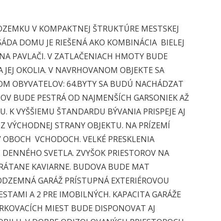
POZEMKU V KOMPAKTNEJ
ŠTRUKTÚRE MESTSKEJ
SÁDA DOMU JE RIEŠENÁ AKO KOMBINÁCIA BIELEJ
NA PAVLAČI. V ZATLAČENIACH HMOTY BUDE
 JEJ OKOLIA.
V NAVRHOVANOM OBJEKTE SA
M OBYVATELOV: 64.BYTY SA BUDÚ NACHÁDZAT
OV BUDE PESTRÁ OD NAJMENŠÍCH GARSONIEK
AŽ
U. K VYŠŠIEMU ŠTANDARDU BÝVANIA
PRISPEJE AJ
 Z VÝCHODNEJ
STRANY OBJEKTU. NA PRÍZEMÍ
V OBOCH VCHODOCH. VELKÉ PRESKLENIA
E DENNÉHO SVETLA. ZVYŠOK PRIESTOROV NA
VRÁTANE KAVIARNE. BUDOVA BUDE MAT
PODZEMNÁ GARÁŽ PRÍSTUPNÁ EXTERIÉROVOU
ESTAMI A 2 PRE IMOBILNÝCH. KAPACITA GARÁŽE
ARKOVACÍCH MIEST BUDE DISPONOVAT AJ