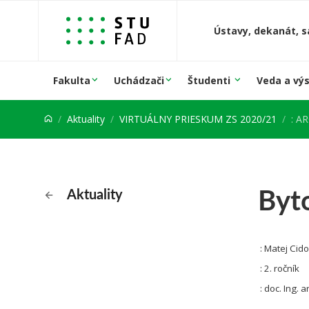
Prejsť na obsah
Ústavy, dekanát, s
Fakulta
Uchádzači
Študenti
Veda a vý
Aktuality
VIRTUÁLNY PRIESKUM ZS 2020/21
: A
Byt
Aktuality
: Matej Cido
: 2. ročník
: doc. Ing. a