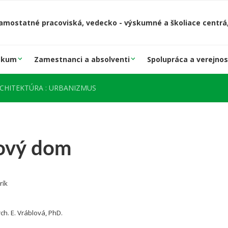
amostatné pracoviská, vedecko - výskumné a školiace centrá,
skum
Zamestnanci a absolventi
Spolupráca a verejnos
RCHITEKTÚRA : URBANIZMUS
ový dom
rík
rch. E. Vráblová, PhD.