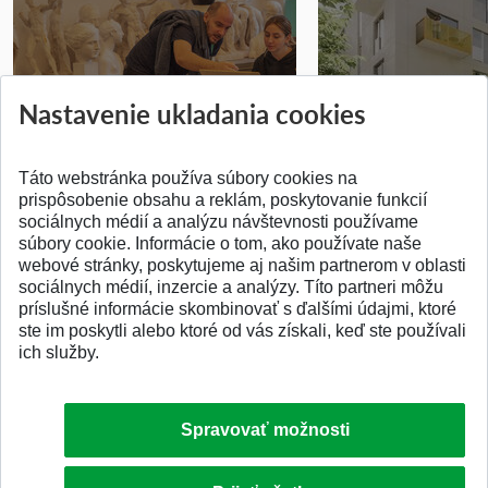
Prípravné kurzy
Študentská súťa
Nastavenie ukladania cookies
Pridané 14.07.2026
Pridané 03.07.2026
Táto webstránka používa súbory cookies na
prispôsobenie obsahu a reklám, poskytovanie funkcií
sociálnych médií a analýzu návštevnosti používame
súbory cookie. Informácie o tom, ako používate naše
webové stránky, poskytujeme aj našim partnerom v oblasti
SPÄŤ NA VRCH
sociálnych médií, inzercie a analýzy. Títo partneri môžu
príslušné informácie skombinovať s ďalšími údajmi, ktoré
ste im poskytli alebo ktoré od vás získali, keď ste používali
ich služby.
Spravovať možnosti