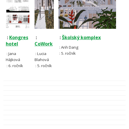
:
Kongres
:
:
Školský komplex
hotel
CoWork
: Anh Dang
: 5. ročník
: Jana
: Lucia
Hájková
Blahová
: 6. ročník
: 5. ročník